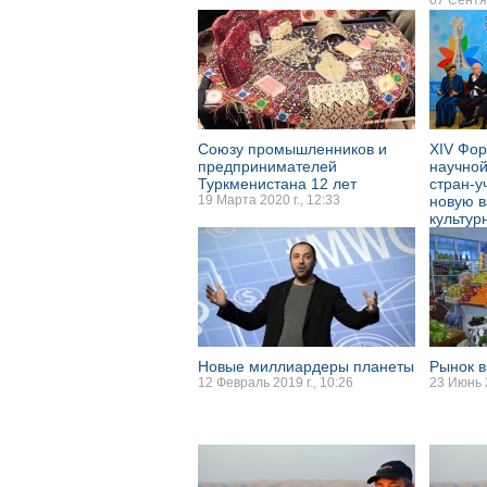
07 Сентяб
Союзу промышленников и
XIV Фор
предпринимателей
научной
Туркменистана 12 лет
стран-у
19 Марта 2020 г., 12:33
новую в
культур
16 Май 20
Новые миллиардеры планеты
Рынок в
12 Февраль 2019 г., 10:26
23 Июнь 2