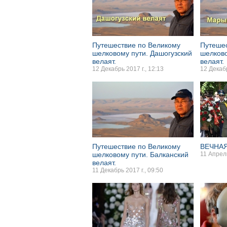
Путешествие по Великому
Путешес
шелковому пути. Дашогузский
шелково
велаят.
велаят.
12 Декабрь 2017 г., 12:13
12 Декабр
Путешествие по Великому
ВЕЧНАЯ
шелковому пути. Балканский
11 Апрель
велаят.
11 Декабрь 2017 г., 09:50