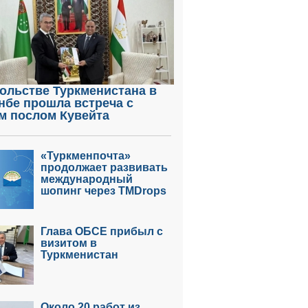
ольстве Туркменистана в
нбе прошла встреча с
м послом Кувейта
«Туркменпочта»
продолжает развивать
международный
шопинг через TMDrops
Глава ОБСЕ прибыл с
визитом в
Туркменистан
Около 20 работ из