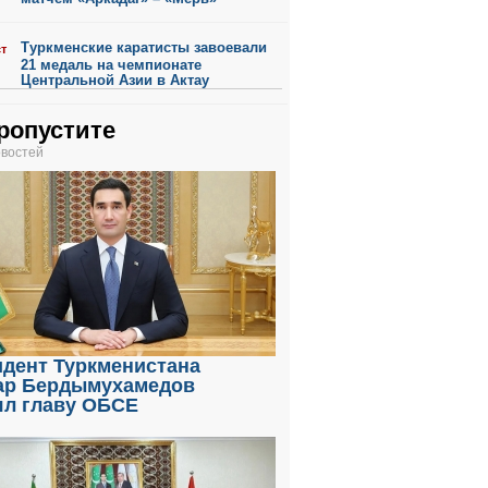
Туркменские каратисты завоевали
ст
21 медаль на чемпионате
Центральной Азии в Актау
ропустите
овостей
идент Туркменистана
ар Бердымухамедов
ял главу ОБСЕ