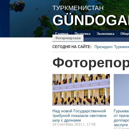
ТУРКМЕНИСТАН
GÜNDOGA
Главная
Политикa
Экономика
Обще
Фоторепортажи
СЕГОДНЯ НА САЙТЕ:
Президент Туркме
В посольстве Турк
Фоторепо
«Туркменпочта» пр
Глава ОБСЕ прибыл
Около 20 работ из 
Туркменистан приг
по коневодству
Над новой Государственной
Гурьева
трибуной показали световое
от през
шоу с дронами
долларо
16 Сентябрь 2021 г., 17:48
заслуги