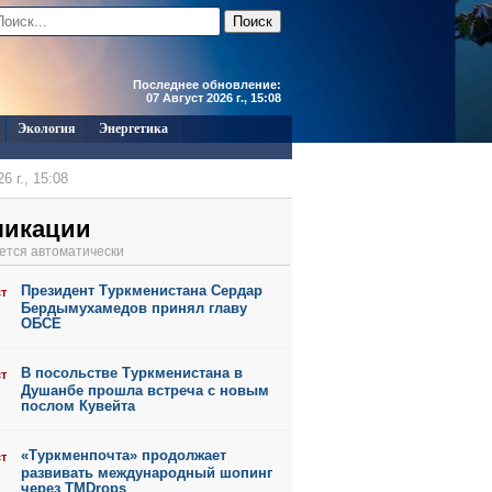
Последнее обновление:
07 Август 2026 г., 15:08
Экология
Энергетика
6 г., 15:08
6 г., 15:06
ликации
6 г., 15:05
ется автоматически
6 г., 15:01
Президент Туркменистана Сердар
ст
6 г., 11:45
Бердымухамедов принял главу
ОБСЕ
В посольстве Туркменистана в
ст
Душанбе прошла встреча с новым
послом Кувейта
«Туркменпочта» продолжает
ст
развивать международный шопинг
через TMDrops