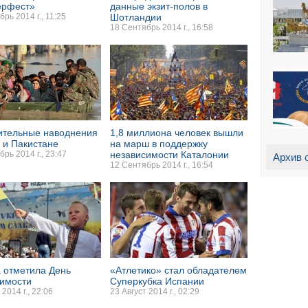
ерфест»
данные экзит-полов в
рь 2014 г., 11:25
Шотландии
18 Сентябрь 2014 г., 16:58
ительные наводнения
1,8 миллиона человек вышли
 и Пакистане
на марш в поддержку
рь 2014 г., 23:47
независимости Каталонии
Архив 
12 Сентябрь 2014 г., 16:54
 отметила День
«Атлетико» стал обладателем
симости
Суперкубка Испании
 2014 г., 22:06
23 Август 2014 г., 02:29