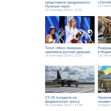
представили придуманного
«Октоб
Путиным героя
22 Сентяб
22 Сентябрь 2014 г., 14:31
Титул «Мисс Америка»
Разруш
завоевала русская девушка
в Индии
15 Сентябрь 2014 г., 11:03
12 Сентяб
СУ-25 посадили на
Украина
федеральную трассу
незави
04 Сентябрь 2014 г., 13:39
24 Август