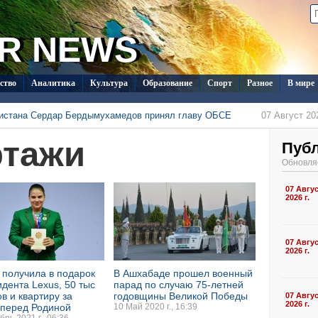
R NEWS
ство
Аналитика
Культура
Образование
Спорт
Разное
В мире
нистана Сердар Бердымухамедов принял главу ОБСЕ
07 Август 202
менистана в Душанбе прошла встреча с новым послом Кувейта
ртажи
07 Август 202
одолжает развивать международный шопинг через TMDrops
Пуб
07 Август 202
 с визитом в Туркменистан
07 Август 2026 г., 15:03
Обновля
стран СНГ поступило на конкурс документального кино в Туркменистане
07 Август 202
ласил Ассоциацию «Akhal-Téké France» на чемпионат мира
07 Авгу
05 Август 202
2026 г.
07 Авгу
2026 г.
 получила в подарок
В Ашхабаде прошел военный
идента Lexus, 50 тыс
парад по случаю 75-летней
в и квартиру за
годовщины Великой Победы
07 Авгу
2026 г.
 перед Родиной
10 Май 2020 г., 16:39