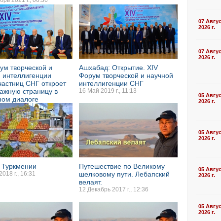
рь 2021 г., 06:36
07 Авгу
2026 г.
07 Авгу
2026 г.
ум творческой и
Ашхабад: Открытие. XIV
 интеллигенции
Форум творческой и научной
частниц СНГ откроет
интеллигенции СНГ
ажную страницу в
16 Май 2019 г., 11:13
05 Авгу
ном диалогe
2026 г.
19 г., 17:52
05 Авгу
2026 г.
 Туркмении
Путешествие по Великому
05 Авгу
018 г., 16:31
шелковому пути. Лебапский
2026 г.
велаят.
12 Декабрь 2017 г., 12:36
05 Авгу
2026 г.