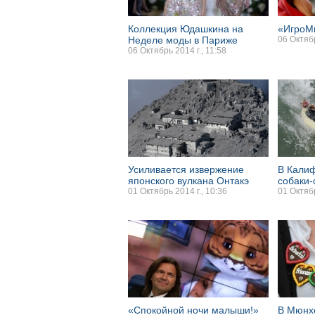
Коллекция Юдашкина на
«ИгроМ
Неделе моды в Париже
06 Октябр
06 Октябрь 2014 г., 11:58
Усиливается извержение
В Кали
японского вулкана Онтакэ
собаки
01 Октябрь 2014 г., 10:36
01 Октябр
«Спокойной ночи малыши!»
В Мюнх