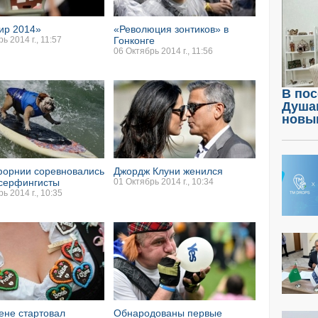
ир 2014»
«Революция зонтиков» в
ь 2014 г., 11:57
Гонконге
06 Октябрь 2014 г., 11:56
В пос
Душа
новы
форнии соревновались
Джордж Клуни женился
-серфингисты
01 Октябрь 2014 г., 10:34
ь 2014 г., 10:35
ене стартовал
Обнародованы первые