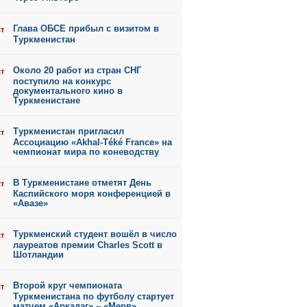
Глава ОБСЕ прибыл с визитом в
ст
Туркменистан
Около 20 работ из стран СНГ
ст
поступило на конкурс
документального кино в
Туркменистане
Туркменистан пригласил
ст
Ассоциацию «Akhal-Téké France» на
чемпионат мира по коневодству
В Туркменистане отметят День
ст
Каспийского моря конференцией в
«Авазе»
Туркменский студент вошёл в число
ст
лауреатов премии Charles Scott в
Шотландии
Второй круг чемпионата
ст
Туркменистана по футболу стартует
матчем «Аркадаг» – «Мерв»