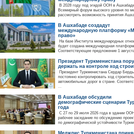
В 2028 году под эгидой ООН в Ашхабаде
Всемирный форум высокого уровня по м
рассмотреть возможность принятия Ашхаб
В Ашхабаде создадут
международную платформу «
право»
На базе Института международных отн
будет создана международная платформ
Соответствующее предложение 1 августа 
Президент Туркменистана пор
держать на контроле ход стро
Президент Туркменистана Сердар Берд
постоянно контролировать ход строител
автомобильных дорог в стране. Соответ
...
В Ашхабаде обсудили
демографические сценарии Тур
года
С 27 по 29 июля 2026 года в здании ОО
рабочее заседание по обсуждению проек
по демографической устойчивости Туркме
Меджлис Туркменистана приня