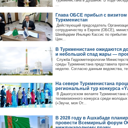
Туркменистана в Душанбе. В ходе бесед
...
Глава ОБСЕ прибыл с визитом
Туркменистан
Действующий председатель Организации
сотрудничеству в Европе (ОБСЕ), минис
Швейцарии Иньяцио Кассис по прибытии 
Цен...
В Туркменистане ожидаются д
и небольшой спад жары — про
Служба Гидрометеорологии Министерст
среды Туркменистана представила прогн
неделю. Согласно данным ведомства, тем
На севере Туркменистана про
региональный тур конкурса «Ýa
В Дашогузском велаяте Туркменистана с
телевизионного конкурса среди молодых 
(«Звучи, моя От...
В 2028 году в Ашхабаде плани
провести Всемирный форум О
международному праву