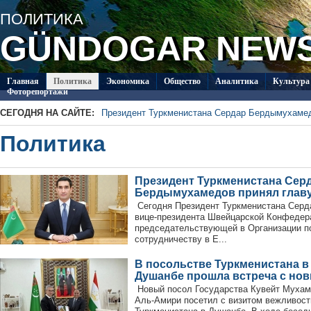
ПОЛИТИКA
GÜNDOGAR NEW
Главная
Политикa
Экономика
Общество
Аналитика
Культура
Фоторепортажи
СЕГОДНЯ НА САЙТЕ:
Президент Туркменистана Сердар Бердымухаме
В посольстве Туркменистана в Душанбе прошла 
Политикa
Специалисты из Туркменистана изучают на Иссы
ледников Тянь-Шаня
Глава ОБСЕ прибыл с визитом в Туркменистан
Около 20 работ из стран СНГ поступило на конк
Президент Туркменистана Сер
Туркменистан пригласил Ассоциацию «Akhal-Ték
Бердымухамедов принял глав
по коневодству
Сегодня Президент Туркменистана Сер
вице-президента Швейцарской Конфедер
председательствующей в Организации по
сотрудничеству в Е...
В посольстве Туркменистана в
Душанбе прошла встреча с но
Новый посол Государства Кувейт Мухам
Аль-Амири посетил с визитом вежливост