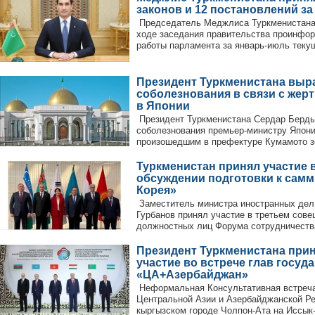
законов и 12 постановлений з
Председатель Меджлиса Туркменистана 
ходе заседания правительства проинфор
работы парламента за январь-июль текуще
Президент Туркменистана выр
соболезнования в связи с жер
в Японии
Президент Туркменистана Сердар Берд
соболезнования премьер-министру Японии
произошедшим в префектуре Кумамото зе
Туркменистан принял участие 
обсуждении подготовки к самм
Корея»
Заместитель министра иностранных дел
Гурбанов принял участие в третьем сов
должностных лиц Форума сотрудничества
Президент Туркменистана при
участие во встрече глав госуд
«ЦА+Азербайджан»
Неформальная Консультативная встреча
Центральной Азии и Азербайджанской Ре
кыргызском городе Чолпон-Ата на Иссык-