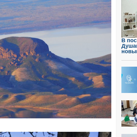
В пос
Душа
новы