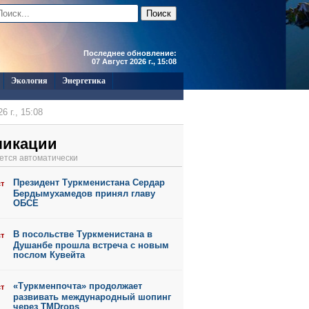
Последнее обновление:
07 Август 2026 г., 15:08
Экология
Энергетика
6 г., 15:08
6 г., 15:06
ликации
6 г., 15:05
ется автоматически
6 г., 15:01
Президент Туркменистана Сердар
ст
6 г., 11:45
Бердымухамедов принял главу
ОБСЕ
В посольстве Туркменистана в
ст
Душанбе прошла встреча с новым
послом Кувейта
«Туркменпочта» продолжает
ст
развивать международный шопинг
через TMDrops