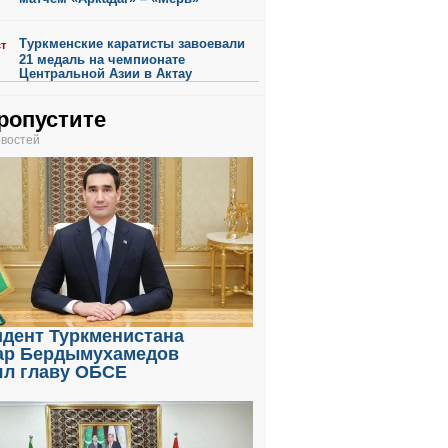
Туркменские каратисты завоевали
ст
21 медаль на чемпионате
Центральной Азии в Актау
ропустите
овостей
идент Туркменистана
ар Бердымухамедов
ял главу ОБСЕ