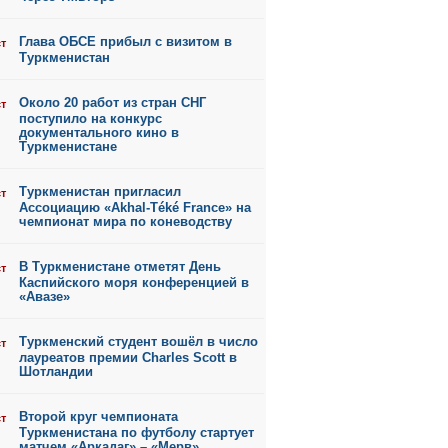
Глава ОБСЕ прибыл с визитом в
ст
Туркменистан
Около 20 работ из стран СНГ
ст
поступило на конкурс
документального кино в
Туркменистане
Туркменистан пригласил
ст
Ассоциацию «Akhal-Téké France» на
чемпионат мира по коневодству
В Туркменистане отметят День
ст
Каспийского моря конференцией в
«Авазе»
Туркменский студент вошёл в число
ст
лауреатов премии Charles Scott в
Шотландии
Второй круг чемпионата
ст
Туркменистана по футболу стартует
матчем «Аркадаг» – «Мерв»