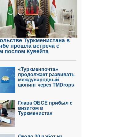
ольстве Туркменистана в
нбе прошла встреча с
м послом Кувейта
«Туркменпочта»
продолжает развивать
международный
шопинг через TMDrops
Глава ОБСЕ прибыл с
визитом в
Туркменистан
Около 20 работ из