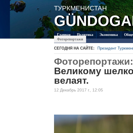
ТУРКМЕНИСТАН
GÜNDOGA
Главная
Политикa
Экономика
Обще
Фоторепортажи
СЕГОДНЯ НА САЙТЕ:
Президент Туркме
В посольстве Турк
Фоторепортажи
«Туркменпочта» пр
Глава ОБСЕ прибыл
Великому шелко
Около 20 работ из 
велаят.
Туркменистан приг
по коневодству
12 Декабрь 2017 г., 12:05