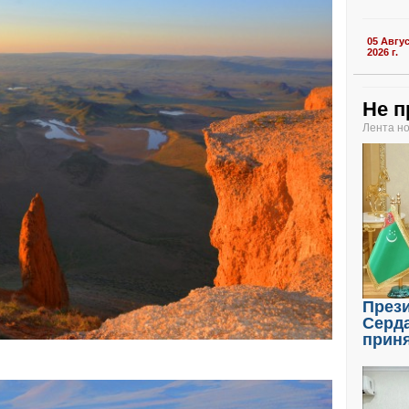
05 Авгу
2026 г.
Не п
Лента н
През
Серд
прин