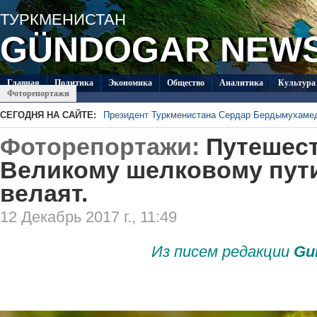
ТУРКМЕНИСТАН
GÜNDOGAR NEW
Главная
Политикa
Экономика
Общество
Аналитика
Культура
Фоторепортажи
СЕГОДНЯ НА САЙТЕ:
Президент Туркменистана Сердар Бердымухаме
В посольстве Туркменистана в Душанбе прошла 
Фоторепортажи:
Путешест
«Туркменпочта» продолжает развивать междуна
Глава ОБСЕ прибыл с визитом в Туркменистан
Великому шелковому пути
Около 20 работ из стран СНГ поступило на конк
велаят.
Туркменистан пригласил Ассоциацию «Akhal-Ték
по коневодству
12 Декабрь 2017 г., 11:49
Из писем редакции
Gu