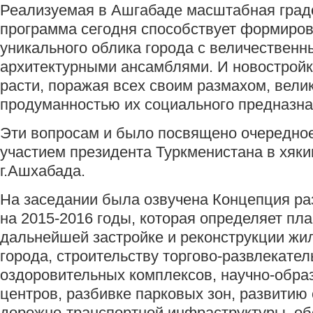
Реализуемая в Ашгабаде масштабная град
программа сегодня способствует формиро
уникального облика города с величественн
архитектурными ансамблями. И новострой
расти, поражая всех своим размахом, вели
продуманностью их социального предназна
Эти вопросам и было посвящено очередно
участием президента Туркменистана в хяк
г.Ашхабада.
На заседании была озвучена Концепция ра
на 2015-2016 годы, которая определяет пл
дальнейшей застройке и реконструкции жил
города, строительству торгово-развлекател
оздоровительных комплексов, научно-обра
центров, разбивке парковых зон, развити
дорожно-транспортной инфраструктуры, о