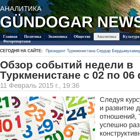
АНАЛИТИКА
GÜNDOGAR NEW
Главная
Политикa
Экономика
Общество
Аналитика
Культура
Фоторепортажи
СЕГОДНЯ НА САЙТЕ:
Президент Туркменистана Сердар Бердымухаме
В посольстве Туркменистана в Душанбе прошла 
Обзор событий недели в
Специалисты из Туркменистана изучают на Иссы
ледников Тянь-Шаня
Глава ОБСЕ прибыл с визитом в Туркменистан
Туркменистане с 02 по 06
Около 20 работ из стран СНГ поступило на конк
Туркменистан пригласил Ассоциацию «Akhal-Ték
11 Февраль 2015 г., 19:36
по коневодству
Следуя курс
и развитие 
отношений, 
успешно раз
конструктив