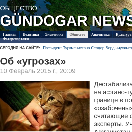
ОБЩЕСТВО
GÜNDOGAR NEW
Главная
Политикa
Экономика
Общество
Аналитика
Культура
Фоторепортажи
СЕГОДНЯ НА САЙТЕ:
Президент Туркменистана Сердар Бердымухаме
В посольстве Туркменистана в Душанбе прошла 
Об «угрозах»
«Туркменпочта» продолжает развивать междуна
Глава ОБСЕ прибыл с визитом в Туркменистан
10 Февраль 2015 г., 20:09
Около 20 работ из стран СНГ поступило на конк
Туркменистан пригласил Ассоциацию «Akhal-Ték
по коневодству
Дестабилиза
на афгано-т
границе в п
«озабочены»
считающие с
эксперты. У
Афганистан,