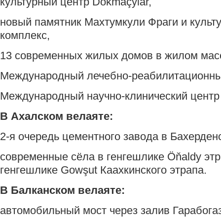
культурный центр Dokmaçylar,
новый памятник Махтумкули Фраги и культ
комплекс,
13 современных жилых домов в жилом масс
Международный лечебно-реабилитационны
Международный научно-клинический центр
В Ахалском велаяте:
2-я очередь цементного завода в Бахерден
современные сёла в генгешлике Öňaldy этр
генгешлике Gowşut Каахкинского этрапа.
В Балканском велаяте:
автомобильный мост через залив Гарабогаз