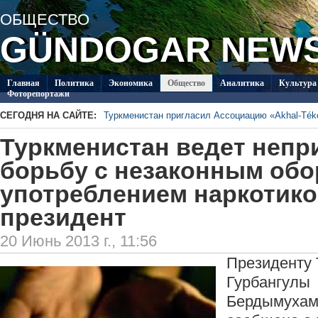
ОБЩЕСТВО
GÜNDOGAR NEW
Главная
Политикa
Экономика
Общество
Аналитика
Культура
Фоторепортажи
СЕГОДНЯ НА САЙТЕ:
Туркменистан пригласил Ассоциацию «Akhal-Téké
В Туркменистане отметят День Каспийского мор
Туркменистан ведет неп
Туркменский студент вошёл в число лауреатов пр
Шотландии
Второй круг чемпионата Туркменистана по футб
борьбу с незаконным обо
«Аркадаг» – «Мерв»
Туркменские каратисты завоевали 21 медаль на
в Актау
употреблением наркотико
Туркменские каратисты завоевали 4 медали в п
Актау
президент
20 Июнь 2013 г., 11:56
Президенту 
Гурбангулы
Бердымухам