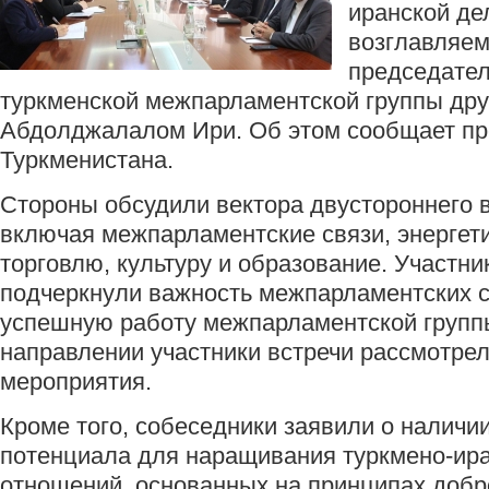
иранской де
возглавляе
председател
туркменской межпарламентской группы др
Абдолджалалом Ири. Об этом сообщает п
Туркменистана.
Стороны обсудили вектора двустороннего 
включая межпарламентские связи, энергетик
торговлю, культуру и образование. Участни
подчеркнули важность межпарламентских с
успешную работу межпарламентской групп
направлении участники встречи рассмотре
мероприятия.
Кроме того, собеседники заявили о наличи
потенциала для наращивания туркмено-ир
отношений, основанных на принципах добр