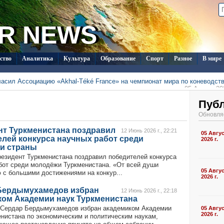
R NEWS
ство
Аналитика
Культура
Образование
Спорт
Разное
В мире
ласил Ассоциацию «Akhal-Téké France» на чемпионат мира по коневодст
05 Август 202
тметят День Каспийского моря конференцией в «Авазе»
05 Август 202
т вошёл в число лауреатов премии Charles Scott в
Пуб
05 Август 202
оната Туркменистана по футболу стартует матчем
Обновля
»
05 Август 202
исты завоевали 21 медаль на чемпионате Центральной Азии
05 Август 202
нт Туркменистана поздравил
исты завоевали 4 медали в первый день чемпионата ЦА в
12 Июнь 2026 г., 22:21
05 Авгу
лей конкурса научных работ среди
04 Август 202
2026 г.
и страны
езидент Туркменистана поздравил победителей конкурса
бот среди молодёжи Туркменистана. «От всей души
05 Авгу
 с большими достижениями на конкур...
2026 г.
Бердымухамедов избран
12 Июнь 2026 г., 22:18
ком Академии наук Туркменистана
Сердар Бердымухамедов избран академиком Академии
05 Авгу
2026 г.
енистана по экономическим и политическим наукам,