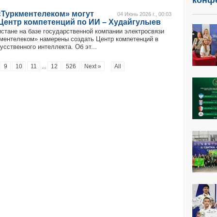
конф
«Туркментелеком» могут
04 Июнь 2026 г., 00:03
Центр компетенций по ИИ – Худайгулыев
стане на базе государственной компании электросвязи
кментелеком» намерены создать Центр компетенций в
усственного интеллекта. Об эт...
9
10
11
...
12
526
Next »
All