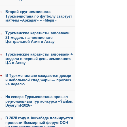
Второй круг чемпионата
ст
Туркменистана по футболу стартует
матчем «Аркадаг» – «Мерв»
Туркменские каратисты завоевали
ст
21 медаль на чемпионате
Центральной Азии в Актау
Туркменские каратисты завоевали 4
ст
медали в первый день чемпионата
ЦА в Актау
В Туркменистане ожидаются дожди
ст
и небольшой спад жары — прогноз
на неделю
На севере Туркменистана прошел
ст
региональный тур конкурса «Ýaňlan,
Diýarym!-2026»
В 2028 году в Ашхабаде планируется
ст
провести Всемирный форум ООН
по международному праву