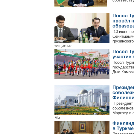
соответств
Посол Ту
провёл 
образов
10 июня по
Сейитмамме
грузинског
защитник...
Посол Т
участие 
Посол Турк
государств
Дню Камоэн
Президе
соболезн
Филипп
Президент 
соболезнов
Маркосу в 
Ми...
Финлянд
в Туркм