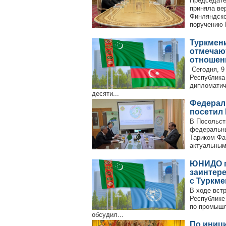
Председате
приняла ве
Финляндско
поручению П
Туркмен
отмечаю
отношен
Сегодня, 9
Республика
дипломатич
десяти...
Федерал
посетил
В Посольст
федеральны
Тариком Фа
актуальным 
ЮНИДО п
заинтер
с Туркм
В ходе вст
Республике
по промыш
обсудил...
По иниц