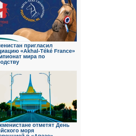
енистан пригласил
иацию «Akhal-Téké France»
мпионат мира по
водству
кменистане отметят День
ийского моря