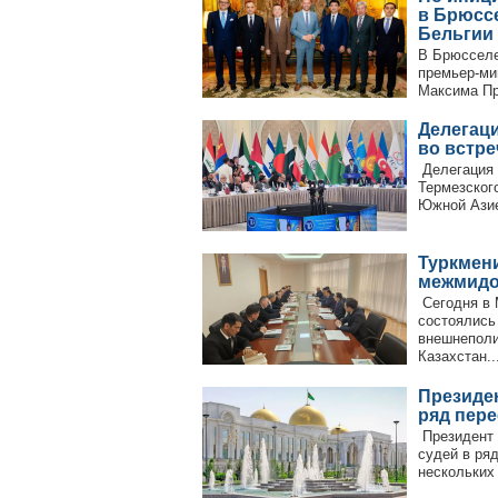
в Брюсс
Бельгии
В Брюсселе
премьер-ми
Максима Пр
Делегаци
во встре
Делегация 
Термезског
Южной Азией
Туркмени
межмидо
Сегодня в 
состоялись
внешнеполи
Казахстан...
Президе
ряд пере
Президент 
судей в ря
нескольких