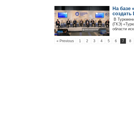
На базе 
создать 
В Туркмени
(ГКЭ) «Тур
области иск
« Previous
1
2
3
4
5
6
7
8