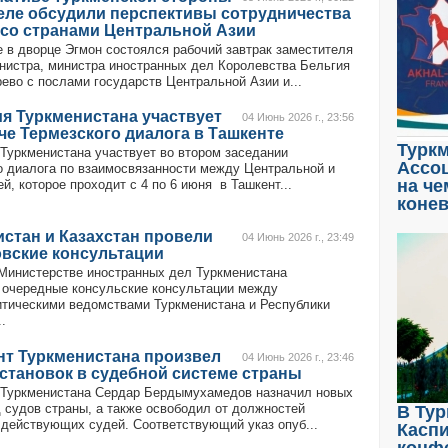
еле обсудили перспективы сотрудничества
 со странами Центральной Азии
 в дворце Эгмон состоялся рабочий завтрак заместителя
нистра, министра иностранных дел Королевства Бельгия
ево с послами государств Центральной Азии и...
я Туркменистана участвует
04 Июнь 2026 г., 23:56
че Термезского диалога в Ташкенте
Туркм
Туркменистана участвует во втором заседании
Ассоц
о диалога по взаимосвязанности между Центральной и
на че
, которое проходит с 4 по 6 июня в Ташкент...
коне
стан и Казахстан провели
04 Июнь 2026 г., 23:49
вские консультации
Министерстве иностранных дел Туркменистана
 очередные консульские консультации между
тическими ведомствами Туркменистана и Республики
.
нт Туркменистана произвел
04 Июнь 2026 г., 23:46
становок в судебной системе страны
Туркменистана Сердар Бердымухамедов назначил новых
д судов страны, а также освободил от должностей
В Тур
 действующих судей. Соответствующий указ опуб...
Касп