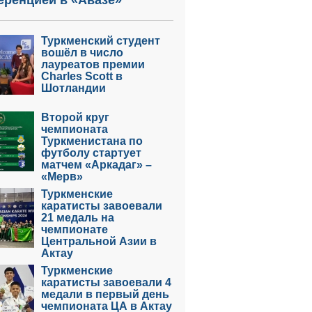
еренцией в «Авазе»
Туркменский студент
вошёл в число
лауреатов премии
Charles Scott в
Шотландии
Второй круг
чемпионата
Туркменистана по
футболу стартует
матчем «Аркадаг» –
«Мерв»
Туркменские
каратисты завоевали
21 медаль на
чемпионате
Центральной Азии в
Актау
Туркменские
каратисты завоевали 4
медали в первый день
чемпионата ЦА в Актау