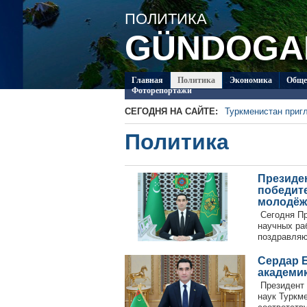
ПОЛИТИКA
GÜNDOGA
Главная
Политикa
Экономика
Обще
Фоторепортажи
СЕГОДНЯ НА САЙТЕ:
Туркменистан приг
В Туркменистане о
Политикa
Туркменский студен
Шотландии
Второй круг чемпи
«Аркадаг» – «Мерв
Туркменские карат
в Актау
Президе
Туркменские карат
победите
Актау
молодёж
Сегодня Пр
научных ра
поздравляю
Сердар 
академи
Президент 
наук Туркм