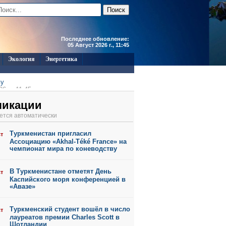
Последнее обновление:
05 Август 2026 г., 11:45
Экология
Энергетика
ву
6 г., 11:45
6 г., 11:44
ликации
6 г., 11:43
ется автоматически
6 г., 11:41
6 г., 11:39
Туркменистан пригласил
ст
6 г., 10:55
Ассоциацию «Akhal-Téké France» на
чемпионат мира по коневодству
В Туркменистане отметят День
ст
Каспийского моря конференцией в
«Авазе»
Туркменский студент вошёл в число
ст
лауреатов премии Charles Scott в
Шотландии