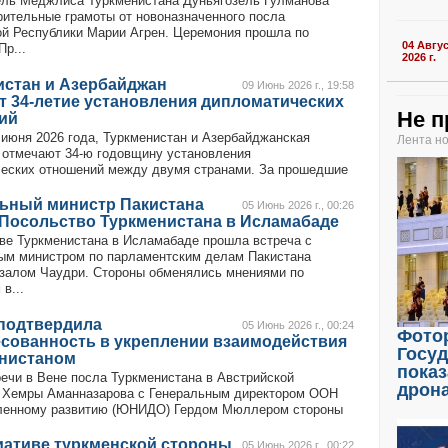
ль Меджлиса Туркменистана Дуньягозель Гулманова
рительные грамоты от новоназначенного посла
й Республики Марии Агрен. Церемония прошла по
04 Авгу
р...
2026 г.
истан и Азербайджан
09 Июнь 2026 г., 19:58
т 34-летие установления дипломатических
Не п
ий
 июня 2026 года, Туркменистан и Азербайджанская
Лента н
 отмечают 34-ю годовщину установления
еских отношений между двумя странами. За прошедшие
ьный министр Пакистана
05 Июнь 2026 г., 00:26
 Посольство Туркменистана в Исламабаде
ве Туркменистана в Исламабаде прошла встреча с
м министром по парламентским делам Пакистана
залом Чаудри. Стороны обменялись мнениями по
в...
одтвердила
05 Июнь 2026 г., 00:24
Фото
есованность в укреплении взаимодействия
Госу
енистаном
показ
речи в Вене посла Туркменистана в Австрийской
дрон
 Хемры Аманназарова с Генеральным директором ООН
ленному развитию (ЮНИДО) Гердом Мюллером стороны
иативе туркменской стороны
05 Июнь 2026 г., 00:22