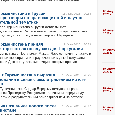
ующее постановление принято на общем собрании ...
05 Авгу
ркменистана в Грузии
11 Июнь 2026 г., 20:38
2026 г.
переговоры по правозащитной и научно-
ательной тематике
сол Туркменистана в Грузии Довлетмырат
05 Авгу
дов провёл в Тбилиси две встречи с представителями
2026 г.
о руководства. В ходе переговоров с Народным
уркменистана принял
11 Июнь 2026 г., 20:29
в торжествах по случаю Дня Португалии
04 Авгу
2026 г.
менистана в Португалии Максат Чарыев принял участие в
енных мероприятиях, приуроченных к Дню Португалии,
са и Дню португальских общин, которые прошли ...
04 Авгу
2026 г.
нт Туркменистана выразил
10 Июнь 2026 г., 20:25
ования в связи с землетрясением на юге
ин
04 Авгу
Туркменистана Сердар Бердымухамедов направил
2026 г.
ания Президенту Республики Филиппины Фердинанду
связи с разрушительным землетрясением на острове
ия назначила нового посла
10 Июнь 2026 г., 20:17
04 Авгу
енистане
2026 г.