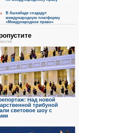
В Ашхабаде создадут
ст
международную платформу
«Международное право»
ропустите
овостей
репортаж: Над новой
дарственной трибуной
али световое шоу с
ами