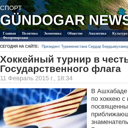
СПОРТ
GÜNDOGAR NEW
Главная
Политикa
Экономика
Общество
Аналитика
Культура
Фоторепортажи
СЕГОДНЯ НА САЙТЕ:
Президент Туркменистана Сердар Бердымухаме
В посольстве Туркменистана в Душанбе прошла 
Хоккейный турнир в чест
«Туркменпочта» продолжает развивать междуна
Глава ОБСЕ прибыл с визитом в Туркменистан
Государственного флага
Около 20 работ из стран СНГ поступило на конк
Туркменистан пригласил Ассоциацию «Akhal-Ték
11 Февраль 2015 г., 18:34
по коневодству
В Ашхабаде 
по хоккею с
посвященны
приближаю
знаменатель