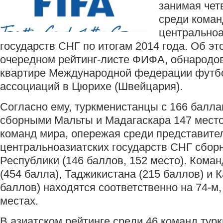
занимая чет
среди коман
центральноа
государств СНГ по итогам 2014 года. Об э
очередном рейтинг-листе ФИФА, обнародо
квартире Международной федерации футб
ассоциаций в Цюрихе (Швейцария).
Согласно ему, туркменистанцы с 166 балла
сборными Мальты и Мадагаскара 147 место
команд мира, опережая среди представите
центральноазиатских государств СНГ сбор
Республики (146 баллов, 152 место). Кома
(454 балла), Таджикистана (215 баллов) и К
баллов) находятся соответственно на 74-м,
местах.
В азиатском рейтинге среди 46 команд тур