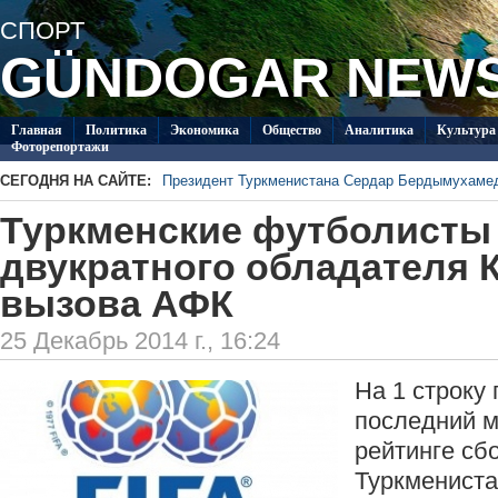
СПОРТ
GÜNDOGAR NEW
Главная
Политикa
Экономика
Общество
Аналитика
Культура
Фоторепортажи
СЕГОДНЯ НА САЙТЕ:
Президент Туркменистана Сердар Бердымухаме
В посольстве Туркменистана в Душанбе прошла 
Туркменские футболисты
«Туркменпочта» продолжает развивать междуна
Глава ОБСЕ прибыл с визитом в Туркменистан
двукратного обладателя 
Около 20 работ из стран СНГ поступило на конк
вызова АФК
Туркменистан пригласил Ассоциацию «Akhal-Ték
по коневодству
25 Декабрь 2014 г., 16:24
На 1 строку
последний м
рейтинге сб
Туркмениста