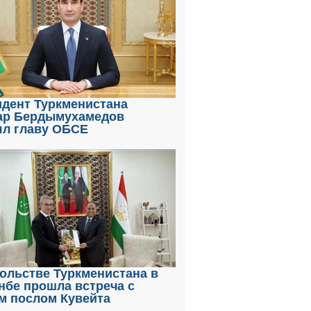
идент Туркменистана
ар Бердымухамедов
ял главу ОБСЕ
ольстве Туркменистана в
нбе прошла встреча с
м послом Кувейта