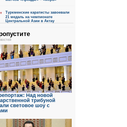
Туркменские каратисты завоевали
ст
21 медаль на чемпионате
Центральной Азии в Актау
ропустите
овостей
репортаж: Над новой
дарственной трибуной
али световое шоу с
ами