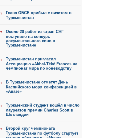
Глава ОБСЕ прибыл с визитом в
ст
Туркменистан
Около 20 работ из стран СНГ
ст
поступило на конкурс
документального кино в
Туркменистане
Туркменистан пригласил
ст
Ассоциацию «Akhal-Téké France» на
чемпионат мира по коневодству
В Туркменистане отметят День
ст
Каспийского моря конференцией в
«Авазе»
Туркменский студент вошёл в число
ст
лауреатов премии Charles Scott в
Шотландии
Второй круг чемпионата
ст
Туркменистана по футболу стартует
матчем «Аркадаг» – «Мерв»