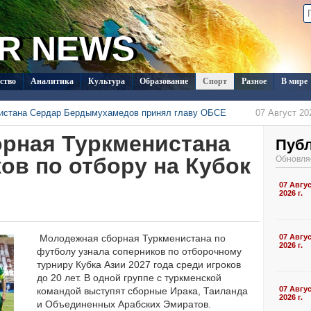
R NEWS
ство
Аналитика
Культура
Образование
Спорт
Разное
В мире
нистана Сердар Бердымухамедов принял главу ОБСЕ
07 Август 202
менистана в Душанбе прошла встреча с новым послом Кувейта
рная Туркменистана
07 Август 202
одолжает развивать международный шопинг через TMDrops
Пуб
07 Август 202
 с визитом в Туркменистан
07 Август 2026 г., 15:03
ов по отбору на Кубок
Обновля
стран СНГ поступило на конкурс документального кино в Туркменистане
07 Август 202
ласил Ассоциацию «Akhal-Téké France» на чемпионат мира
07 Авгу
05 Август 202
2026 г.
Молодежная сборная Туркменистана по
07 Авгу
2026 г.
футболу узнала соперников по отборочному
турниру Кубка Азии 2027 года среди игроков
до 20 лет. В одной группе с туркменской
07 Авгу
командой выступят сборные Ирака, Таиланда
2026 г.
и Объединенных Арабских Эмиратов.