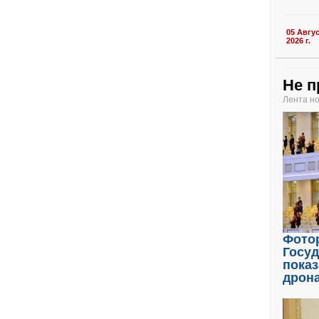
05 Авгу
2026 г.
Не п
Лента н
Фото
Госу
показ
дрон