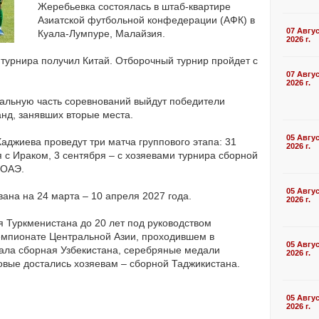
Жеребьевка состоялась в штаб-квартире
Азиатской футбольной конфедерации (АФК) в
07 Авгу
Куала-Лумпуре, Малайзия.
2026 г.
турнира получил Китай. Отборочный турнир пройдет с
07 Авгу
2026 г.
альную часть соревнований выйдут победители
анд, занявших вторые места.
05 Авгу
аджиева проведут три матча группового этапа: 31
2026 г.
я с Ираком, 3 сентября – с хозяевами турнира сборной
 ОАЭ.
05 Авгу
ана на 24 марта – 10 апреля 2027 года.
2026 г.
я Туркменистана до 20 лет под руководством
емпионате Центральной Азии, проходившем в
05 Авгу
ала сборная Узбекистана, серебряные медали
2026 г.
овые достались хозяевам – сборной Таджикистана.
05 Авгу
2026 г.