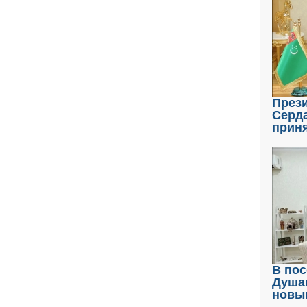
През
Серд
прин
В пос
Душа
новы