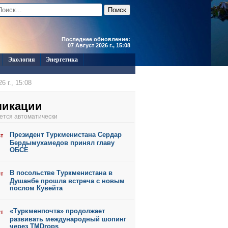
Последнее обновление:
07 Август 2026 г., 15:08
Экология
Энергетика
6 г., 15:08
6 г., 15:06
ликации
6 г., 15:05
ется автоматически
6 г., 15:01
Президент Туркменистана Сердар
ст
6 г., 11:45
Бердымухамедов принял главу
ОБСЕ
В посольстве Туркменистана в
ст
Душанбе прошла встреча с новым
послом Кувейта
«Туркменпочта» продолжает
ст
развивать международный шопинг
через TMDrops