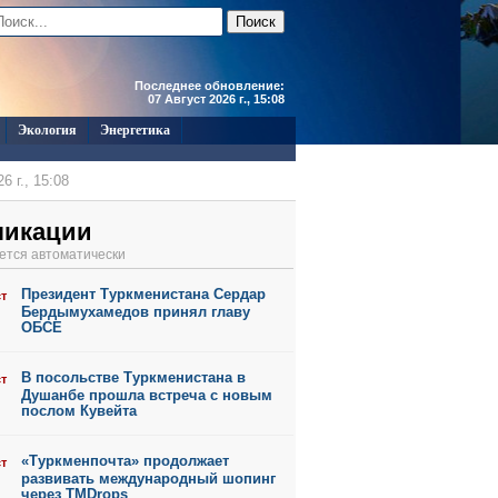
Последнее обновление:
07 Август 2026 г., 15:08
Экология
Энергетика
6 г., 15:08
6 г., 15:06
ликации
6 г., 15:05
ется автоматически
6 г., 15:01
Президент Туркменистана Сердар
ст
6 г., 11:45
Бердымухамедов принял главу
ОБСЕ
В посольстве Туркменистана в
ст
Душанбе прошла встреча с новым
послом Кувейта
«Туркменпочта» продолжает
ст
развивать международный шопинг
через TMDrops