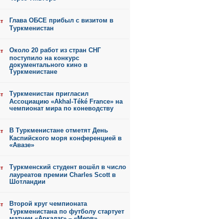
Глава ОБСЕ прибыл с визитом в
ст
Туркменистан
Около 20 работ из стран СНГ
ст
поступило на конкурс
документального кино в
Туркменистане
Туркменистан пригласил
ст
Ассоциацию «Akhal-Téké France» на
чемпионат мира по коневодству
В Туркменистане отметят День
ст
Каспийского моря конференцией в
«Авазе»
Туркменский студент вошёл в число
ст
лауреатов премии Charles Scott в
Шотландии
Второй круг чемпионата
ст
Туркменистана по футболу стартует
матчем «Аркадаг» – «Мерв»