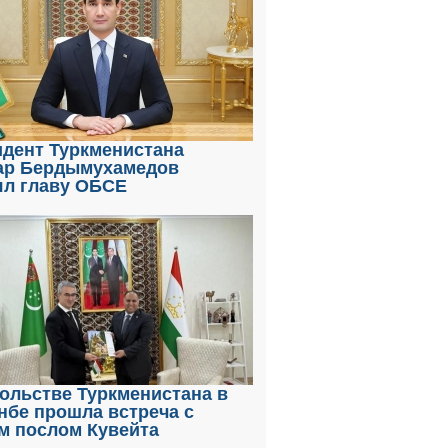
идент Туркменистана
ар Бердымухамедов
ял главу ОБСЕ
ольстве Туркменистана в
нбе прошла встреча с
м послом Кувейта