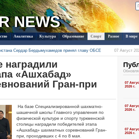
R NEWS
ство
Аналитика
Культура
Образование
Спорт
Разное
В мире
нистана Сердар Бердымухамедов принял главу ОБСЕ
07 Август 202
менистана в Душанбе прошла встреча с новым послом Кувейта
е наградили
07 Август 202
одолжает развивать международный шопинг через TMDrops
Пуб
07 Август 202
 с визитом в Туркменистан
07 Август 2026 г., 15:03
апа «Ашхабад»
Обновля
стран СНГ поступило на конкурс документального кино в Туркменистане
07 Август 202
внований Гран-при
ласил Ассоциацию «Akhal-Téké France» на чемпионат мира
07 Авгу
05 Август 202
2026 г.
На базе Специализированной шахматно-
07 Авгу
2026 г.
шашечной школы Главного управления по
физической культуре и спорту туркменской
столицы наградили победителей этапа
07 Авгу
«Ашхабад» шахматных соревнований Гран-
2026 г.
при, проходивших с 4 по 8 мая.