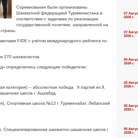
Соревнования были организованы
Шахматной федерацией Туркменистана в
07 Авгу
2026 г.
соответствии с задачами по реализации
государственной политики, направленной на
 страны.
07 Авгу
2026 г.
равилами FIDE с учётом международного рейтинга по
е 270 шахматистов.
05 Авгу
2026 г.
ад» определились следующие победители:
05 Авгу
2026 г.
 категория) – абсолютная победа: 9 партий из 9,
ашечная школа г. Ашхабад.
я), Спортивная школа №13 г. Туркменабат, Лебапский
05 Авгу
2026 г.
я), Специализированная шахматно-шашечная школа г.
05 Авгу
2026 г.