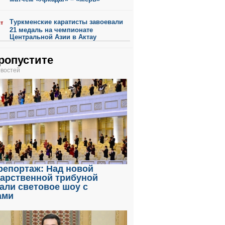
Туркменские каратисты завоевали
ст
21 медаль на чемпионате
Центральной Азии в Актау
ропустите
овостей
репортаж: Над новой
дарственной трибуной
али световое шоу с
ами