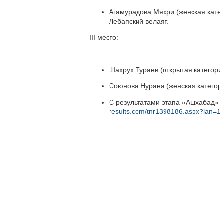
Агамурадова Мяхри (женская кате
Лебапский велаят.
III место:
Шахрух Тураев (открытая катего
Союнова Нурана (женская категор
С результатами этапа «Ашхабад»
results.com/tnr1398186.aspx?lan