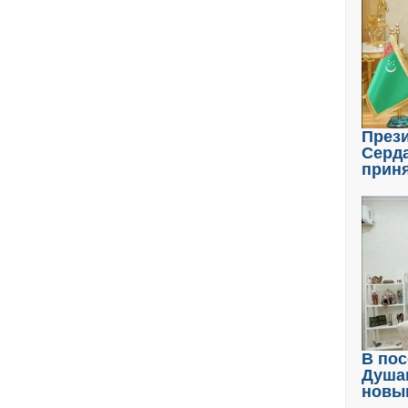
През
Серд
прин
В пос
Душа
новы