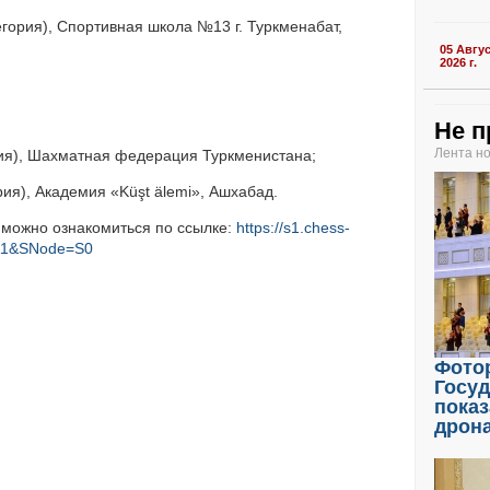
гория), Спортивная школа №13 г. Туркменабат,
05 Авгу
2026 г.
Не п
Лента н
рия), Шахматная федерация Туркменистана;
ия), Академия «Küşt älemi», Ашхабад.
 можно ознакомиться по ссылке:
https://s1.chess-
=11&SNode=S0
Фото
Госу
показ
дрон