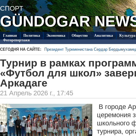
СПОРТ
GÜNDOGAR NEW
Главная
Политикa
Экономика
Общество
Аналитика
Культура
Фоторепортажи
СЕГОДНЯ НА САЙТЕ:
Президент Туркменистана Сердар Бердымухаме
В посольстве Туркменистана в Душанбе прошла 
Турнир в рамках програ
Специалисты из Туркменистана изучают на Иссы
ледников Тянь-Шаня
Глава ОБСЕ прибыл с визитом в Туркменистан
«Футбол для школ» завер
Около 20 работ из стран СНГ поступило на конк
Аркадаге
Туркменистан пригласил Ассоциацию «Akhal-Ték
по коневодству
21 Апрель 2026 г., 17:45
В городе Ар
церемония 
школьного ф
турнира, ор