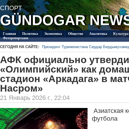
СПОРТ
GÜNDOGAR NEW
Главная
Политикa
Экономика
Общество
Аналитика
Культура
Фоторепортажи
СЕГОДНЯ НА САЙТЕ:
Президент Туркменистана Сердар Бердымухаме
В посольстве Туркменистана в Душанбе прошла 
АФК официально утверд
«Туркменпочта» продолжает развивать междуна
Глава ОБСЕ прибыл с визитом в Туркменистан
«Олимпийский» как дома
Около 20 работ из стран СНГ поступило на конк
стадион «Аркадага» в мат
Туркменистан пригласил Ассоциацию «Akhal-Ték
по коневодству
Насром»
21 Январь 2026 г., 22:04
Азиатская 
футбола