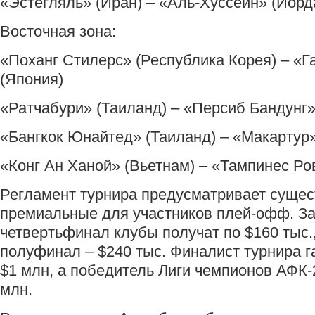
«Эстегляль» (Иран) – «Аль-Хуссейн» (Иорд
Восточная зона:
«Поханг Стилерс» (Республика Корея) – «Г
(Япония)
«Ратчабури» (Таиланд) – «Персиб Бандунг»
«Бангкок Юнайтед» (Таиланд) – «Макартур
«Конг Ан Ханой» (Вьетнам) – «Тампинес Ро
Регламент турнира предусматривает суще
премиальные для участников плей-офф. За
четвертьфинал клубы получат по $160 тыс.
полуфинал – $240 тыс. Финалист турнира г
$1 млн, а победитель Лиги чемпионов АФК-
млн.