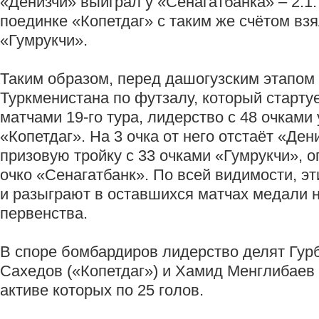
«Денизчи» выиграл у «Сенагатбанка» – 2:1.
поединке «Копетдаг» с таким же счётом взя
«Гумрукчи».
Таким образом, перед дашогузским этапом
Туркменистана по футзалу, который старту
матчами 19-го тура, лидерство с 48 очками
«Копетдаг». На 3 очка от него отстаёт «Ден
призовую тройку с 33 очками «Гумрукчи», 
очко «Сенагатбанк». По всей видимости, э
и разыграют в оставшихся матчах медали 
первенства.
В споре бомбардиров лидерство делят Гур
Сахедов («Копетдаг») и Хамид Менглибаев 
активе которых по 25 голов.