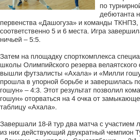
по турнирно
дебютанта 
первенства «Дашогуза» и команды ТКНПЗ
соответственно 5 и 6 места. Игра заверши
ничьей – 5:5.
Затем на площадку спорткомплекса специ
школы Олимпийского резерва велаятского 
вышли футзалисты «Ахала» и «Милли гошу
прошла в упорной борьбе и завершилась 
гошун» – 4:3. Этот результат позволил ко
гошун» оторваться на 4 очка от замыкающ
таблицу «Ахала».
Завершали 18-й тур два матча с участием 
из них действующий двукратный чемпион 