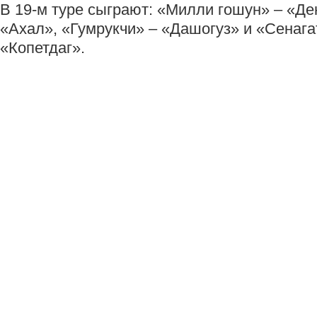
В 19-м туре сыграют: «Милли гошун» – «Де
«Ахал», «Гумрукчи» – «Дашогуз» и «Сенага
«Копетдаг».