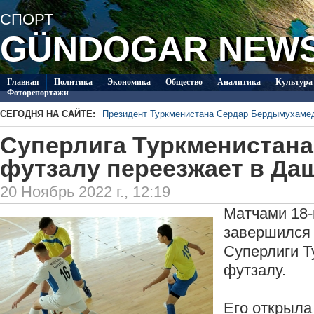
СПОРТ
GÜNDOGAR NEW
Главная
Политикa
Экономика
Общество
Аналитика
Культура
Фоторепортажи
СЕГОДНЯ НА САЙТЕ:
Президент Туркменистана Сердар Бердымухаме
В посольстве Туркменистана в Душанбе прошла 
Суперлига Туркменистана
Специалисты из Туркменистана изучают на Иссы
ледников Тянь-Шаня
Глава ОБСЕ прибыл с визитом в Туркменистан
футзалу переезжает в Да
Около 20 работ из стран СНГ поступило на конк
Туркменистан пригласил Ассоциацию «Akhal-Ték
20 Ноябрь 2022 г., 12:19
по коневодству
Матчами 18-
завершился 
Суперлиги Т
футзалу.
Его открыла