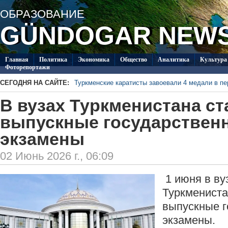
ОБРАЗОВАНИЕ
GÜNDOGAR NEW
Главная
Политикa
Экономика
Общество
Аналитика
Культура
Фоторепортажи
СЕГОДНЯ НА САЙТЕ:
Туркменские каратисты завоевали 4 медали в п
В Туркменистане ожидаются дожди и небольшой
В вузах Туркменистана с
неделю
На севере Туркменистана прошел региональный т
Diýarym!-2026»
В 2028 году в Ашхабаде планируется провести
выпускные государствен
международному праву
В Ашхабаде создадут международную платфор
экзамены
В СМИ Туркменистана будет широко освещаться
права
02 Июнь 2026 г., 06:09
1 июня в ву
Туркмениста
выпускные г
экзамены.