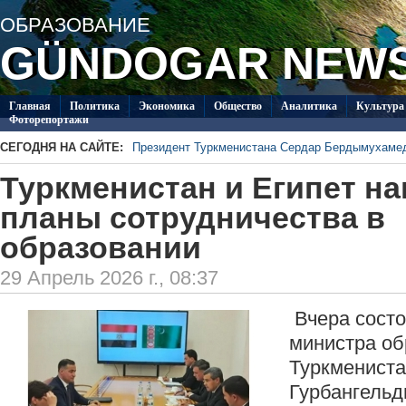
ОБРАЗОВАНИЕ
GÜNDOGAR NEW
Главная
Политикa
Экономика
Общество
Аналитика
Культура
Фоторепортажи
СЕГОДНЯ НА САЙТЕ:
Президент Туркменистана Сердар Бердымухаме
В посольстве Туркменистана в Душанбе прошла 
Туркменистан и Египет н
Специалисты из Туркменистана изучают на Иссы
ледников Тянь-Шаня
Глава ОБСЕ прибыл с визитом в Туркменистан
планы сотрудничества в
Около 20 работ из стран СНГ поступило на конк
образовании
Туркменистан пригласил Ассоциацию «Akhal-Ték
по коневодству
29 Апрель 2026 г., 08:37
Вчера состо
министра об
Туркмениста
Гурбангельд