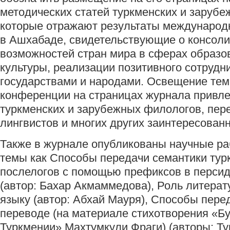
методических статей туркменских и зарубе
которые отражают результаты международ
в Ашхабаде, свидетельствующие о консол
возможностей стран мира в сферах образов
культуры, реализации позитивного сотрудн
государствами и народами. Освещение тем
конференции на страницах журнала привле
туркменских и зарубежных филологов, пер
лингвистов и многих других заинтересован
Также в журнале опубликованы научные ра
темы как Способы передачи семантики тур
послелогов с помощью префиксов в перси
(автор: Бахар Акмаммедова), Роль литерат
языку (автор: Абхай Мауря), Способы пере
переводе (на материале стихотворения «Б
Туркмении» Махтумкули Фраги) (авторы: Т