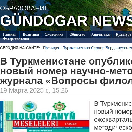
ОБРАЗОВАНИЕ
GÜNDOGAR NEW
Главная
Политикa
Экономика
Общество
Аналитика
Культура
Фоторепортажи
СЕГОДНЯ НА САЙТЕ:
Президент Туркменистана Сердар Бердымухаме
В посольстве Туркменистана в Душанбе прошла 
В Туркменистане опублик
«Туркменпочта» продолжает развивать междуна
Глава ОБСЕ прибыл с визитом в Туркменистан
новый номер научно-мет
Около 20 работ из стран СНГ поступило на конк
журнала «Вопросы фило
Туркменистан пригласил Ассоциацию «Akhal-Ték
по коневодству
19 Марта 2025 г., 15:26
В Туркменис
новый номе
ежекварталь
методическо