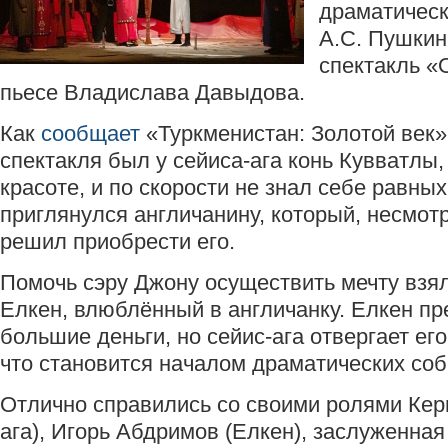
драматическ
А.С. Пушкин
спектакль «
пьесе Владислава Давыдова.
Как
сообщает
«Туркменистан: Золотой век»
спектакля был у сейиса-ага конь Кувватлы,
красоте, и по скорости не знал себе равных
приглянулся англичанину, который, несмотр
решил приобрести его.
Помочь сэру Джону осуществить мечту взя
Елкен, влюблённый в англичанку. Елкен пр
большие деньги, но сейис-ага отвергает ег
что становится началом драматических соб
Отлично справились со своими ролями Кер
ага), Игорь Абдримов (Елкен), заслуженная