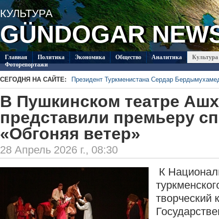
КУЛЬТУРА
GÜNDOGAR NEW
Главная
Политикa
Экономика
Общество
Аналитика
Культура
Фоторепортажи
СЕГОДНЯ НА САЙТЕ:
Президент Туркменистана Сердар Бердымухаме
В посольстве Туркменистана в Душанбе прошла 
В Пушкинском театре Аш
«Туркменпочта» продолжает развивать междуна
Глава ОБСЕ прибыл с визитом в Туркменистан
представили премьеру сп
Около 20 работ из стран СНГ поступило на конк
«Обгоняя ветер»
Туркменистан пригласил Ассоциацию «Akhal-Téké
коневодству
28 Апрель 2026 г., 08:30
К Национал
туркменског
творческий 
Государстве