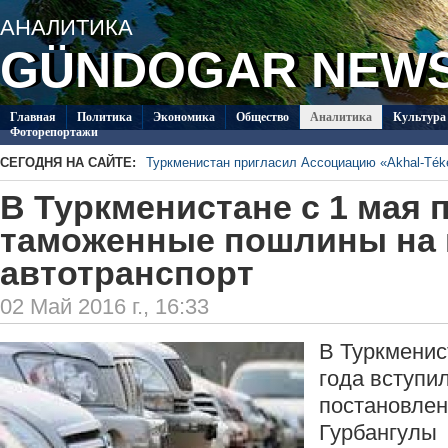
АНАЛИТИКА
GÜNDOGAR NEW
Главная
Политикa
Экономика
Общество
Аналитика
Культура
Фоторепортажи
СЕГОДНЯ НА САЙТЕ:
Туркменистан пригласил Ассоциацию «Akhal-Téké
В Туркменистане отметят День Каспийского мор
В Туркменистане с 1 мая
Туркменский студент вошёл в число лауреатов пр
Шотландии
Второй круг чемпионата Туркменистана по футб
таможенные пошлины на
«Аркадаг» – «Мерв»
Туркменские каратисты завоевали 21 медаль на
в Актау
автотранспорт
Туркменские каратисты завоевали 4 медали в п
Актау
02 Май 2016 г., 16:33
В Туркменис
года вступил
постановлен
Гурбангулы