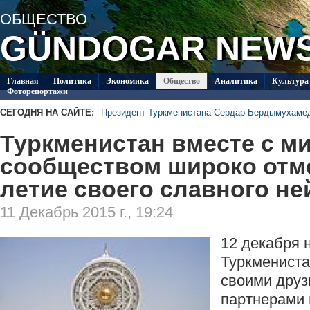
ОБЩЕСТВО
GÜNDOGAR NEW
Главная
Политикa
Экономика
Общество
Аналитика
Культура
Фоторепортажи
СЕГОДНЯ НА САЙТЕ:
Президент Туркменистана Сердар Бердымухаме
В посольстве Туркменистана в Душанбе прошла 
Туркменистан вместе с 
Специалисты из Туркменистана изучают на Иссы
ледников Тянь-Шаня
Глава ОБСЕ прибыл с визитом в Туркменистан
сообществом широко отме
Около 20 работ из стран СНГ поступило на конк
летие своего славного не
Туркменистан пригласил Ассоциацию «Akhal-Ték
по коневодству
11 Декабрь 2015 г., 19:24
12 декабря 
Туркмениста
своими друз
партнерами