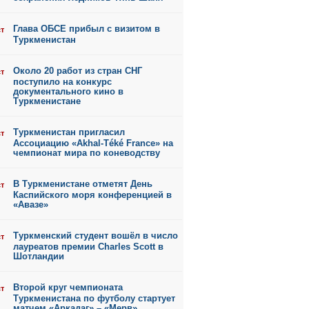
Глава ОБСЕ прибыл с визитом в
ст
Туркменистан
Около 20 работ из стран СНГ
ст
поступило на конкурс
документального кино в
Туркменистане
Туркменистан пригласил
ст
Ассоциацию «Akhal-Téké France» на
чемпионат мира по коневодству
В Туркменистане отметят День
ст
Каспийского моря конференцией в
«Авазе»
Туркменский студент вошёл в число
ст
лауреатов премии Charles Scott в
Шотландии
Второй круг чемпионата
ст
Туркменистана по футболу стартует
матчем «Аркадаг» – «Мерв»