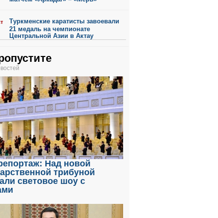
Туркменские каратисты завоевали
ст
21 медаль на чемпионате
Центральной Азии в Актау
ропустите
овостей
репортаж: Над новой
дарственной трибуной
али световое шоу с
ами