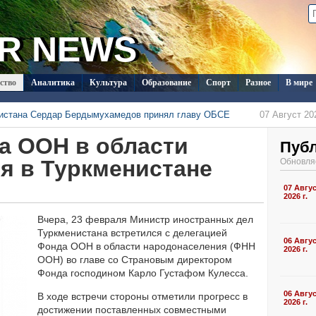
R NEWS
ство
Аналитика
Культура
Образование
Спорт
Разное
В мире
нистана Сердар Бердымухамедов принял главу ОБСЕ
07 Август 202
менистана в Душанбе прошла встреча с новым послом Кувейта
а ООН в области
06 Август 202
ркменистана изучают на Иссык-Куле вопросы сохранения
Пуб
я
06 Август 202
 с визитом в Туркменистан
06 Август 2026 г., 17:35
я в Туркменистане
Обновля
стран СНГ поступило на конкурс документального кино в Туркменистане
06 Август 202
ласил Ассоциацию «Akhal-Téké France» на чемпионат мира
07 Авгу
05 Август 202
2026 г.
Вчера, 23 февраля Министр иностранных дел
Туркменистана встретился с делегацией
06 Авгу
Фонда ООН в области народонаселения (ФНН
2026 г.
ООН) во главе со Страновым директором
Фонда господином Карло Густафом Кулесса.
06 Авгу
В ходе встречи стороны отметили прогресс в
2026 г.
достижении поставленных совместными