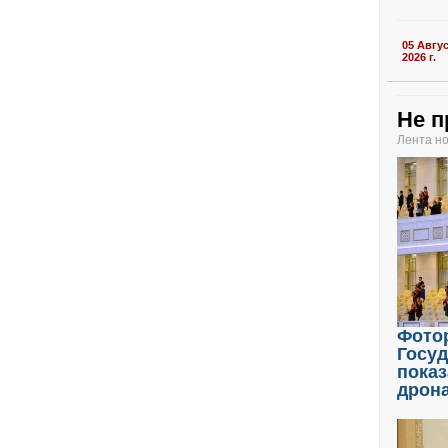
05 Авгу
2026 г.
Не п
Лента н
Фото
Госу
показ
дрон