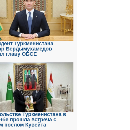
идент Туркменистана
ар Бердымухамедов
ял главу ОБСЕ
ольстве Туркменистана в
нбе прошла встреча с
м послом Кувейта