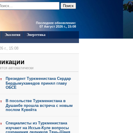
Последнее обновление:
07 Август 2026 г., 15:08
Экология
Энергетика
6 г., 15:08
6 г., 17:40
ликации
6 г., 17:40
ется автоматически
6 г., 17:34
Президент Туркменистана Сердар
ст
6 г., 11:45
Бердымухамедов принял главу
ОБСЕ
В посольстве Туркменистана в
ст
Душанбе прошла встреча с новым
послом Кувейта
Специалисты из Туркменистана
ст
изучают на Иссык-Куле вопросы
сохранения ледников Тянь-Шаня