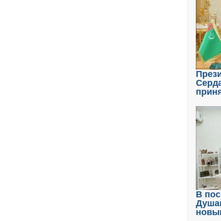
През
Серд
прин
В пос
Душа
новы