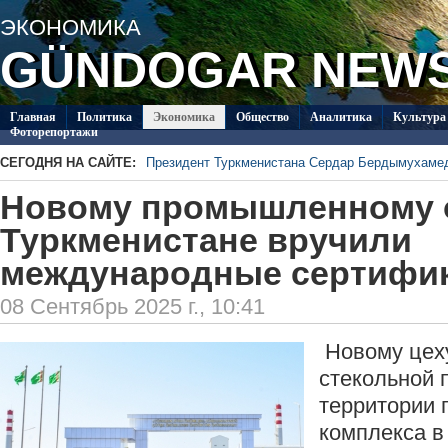
ЭКОНОМИКА
GÜNDOGAR NEW
Главная
Политикa
Экономика
Общество
Аналитика
Культура
Фоторепортажи
СЕГОДНЯ НА САЙТЕ:
Президент Туркменистана Сердар Бердымухаме
В посольстве Туркменистана в Душанбе прошла 
Новому промышленному 
Специалисты из Туркменистана изучают на Иссы
ледников Тянь-Шаня
Глава ОБСЕ прибыл с визитом в Туркменистан
Туркменистане вручили
Около 20 работ из стран СНГ поступило на конк
международные сертифи
Туркменистан пригласил Ассоциацию «Akhal-Ték
по коневодству
08 Сентябрь 2025 г., 10:41
Новому цеху
стекольной 
территории
комплекса в