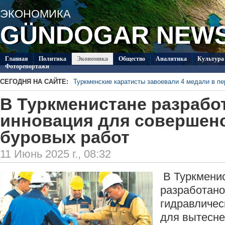
ЭКОНОМИКА
GÜNDOGAR NEW
Главная
Политикa
Экономика
Общество
Аналитика
Культура
Фоторепортажи
СЕГОДНЯ НА САЙТЕ:
Туркменские каратисты завоевали 4 медали в п
В Туркменистане ожидаются дожди и небольшой
В Туркменистане разрабо
неделю
На севере Туркменистана прошел региональный т
Diýarym!-2026»
В 2028 году в Ашхабаде планируется провести
инновация для совершен
международному праву
В Ашхабаде создадут международную платфор
буровых работ
В СМИ Туркменистана будет широко освещаться
права
11 Июнь 2025 г., 08:32
В Туркмени
разработано
гидравличес
для вытесне