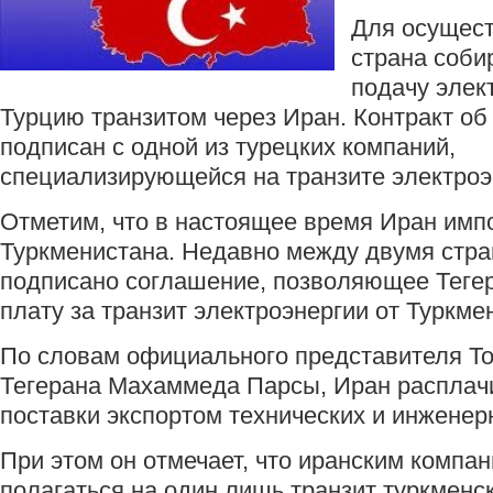
Для осущест
страна соби
подачу элек
Турцию транзитом через Иран. Контракт об
подписан с одной из турецких компаний,
специализирующейся на транзите электроэн
Отметим, что в настоящее время Иран импо
Туркменистана. Недавно между двумя стр
подписано соглашение, позволяющее Тегер
плату за транзит электроэнергии от Туркме
По словам официального представителя Т
Тегерана Махаммеда Парсы, Иран расплачи
поставки экспортом технических и инженерн
При этом он отмечает, что иранским компан
полагаться на один лишь транзит туркменс