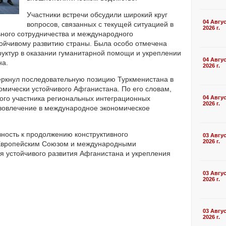
Участники встречи обсудили широкий круг
04 Авгу
вопросов, связанных с текущей ситуацией в
2026 г.
ного сотрудничества и международного
тойчивому развитию страны. Была особо отмечена
уктур в оказании гуманитарной помощи и укреплении
04 Авгу
на.
2026 г.
еркнул последовательную позицию Туркменистана в
омически устойчивого Афганистана. По его словам,
ого участника региональных интеграционных
04 Авгу
2026 г.
е вовлечение в международное экономическое
вность к продолжению конструктивного
03 Авгу
2026 г.
 Европейским Союзом и международными
я устойчивого развития Афганистана и укрепления
03 Авгу
2026 г.
03 Авгу
2026 г.