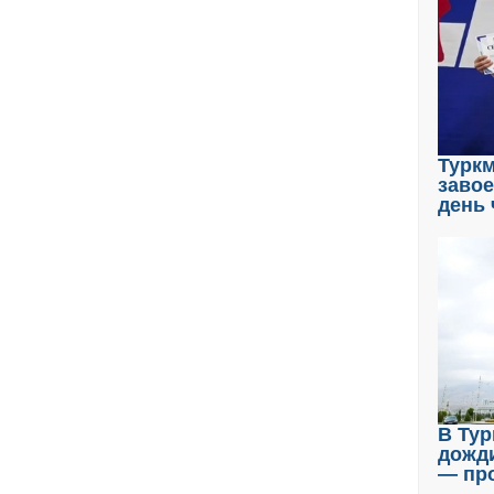
Туркм
завое
день 
В Ту
дожд
— пр