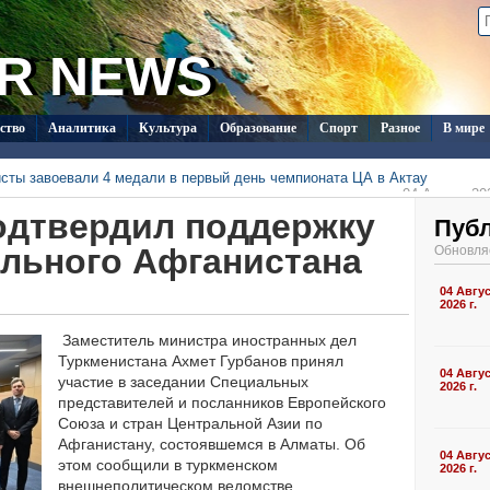
R NEWS
ство
Аналитика
Культура
Образование
Спорт
Разное
В мире
исты завоевали 4 медали в первый день чемпионата ЦА в Актау
04 Август 202
жидаются дожди и небольшой спад жары — прогноз на
одтвердил поддержку
04 Август 202
стана прошел региональный тур конкурса «Ýaňlan,
Пуб
04 Август 202
абаде планируется провести Всемирный форум ООН по
ильного Афганистана
Обновля
раву
04 Август 202
дут международную платформу «Международное право»
04 Август 202
на будет широко освещаться значение международного
04 Авгу
04 Август 202
2026 г.
Заместитель министра иностранных дел
Туркменистана Ахмет Гурбанов принял
04 Авгу
участие в заседании Специальных
2026 г.
представителей и посланников Европейского
Союза и стран Центральной Азии по
Афганистану, состоявшемся в Алматы. Об
04 Авгу
этом сообщили в туркменском
2026 г.
внешнеполитическом ведомстве.