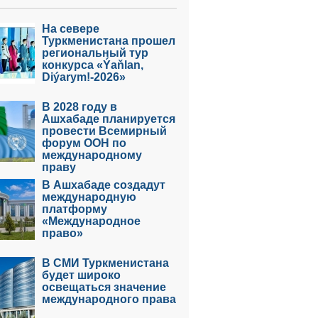
На севере
Туркменистана прошел
региональный тур
конкурса «Ýaňlan,
Diýarym!-2026»
В 2028 году в
Ашхабаде планируется
провести Всемирный
форум ООН по
международному
праву
В Ашхабаде создадут
международную
платформу
«Международное
право»
В СМИ Туркменистана
будет широко
освещаться значение
международного права