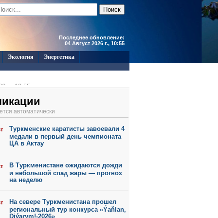
Последнее обновление:
04 Август 2026 г., 10:55
Экология
Энергетика
6 г., 10:55
6 г., 10:52
ликации
6 г., 10:50
ется автоматически
6 г., 10:48
6 г., 10:05
Туркменские каратисты завоевали 4
ст
6 г., 10:03
медали в первый день чемпионата
ЦА в Актау
В Туркменистане ожидаются дожди
ст
и небольшой спад жары — прогноз
на неделю
На севере Туркменистана прошел
ст
региональный тур конкурса «Ýaňlan,
Diýarym!-2026»