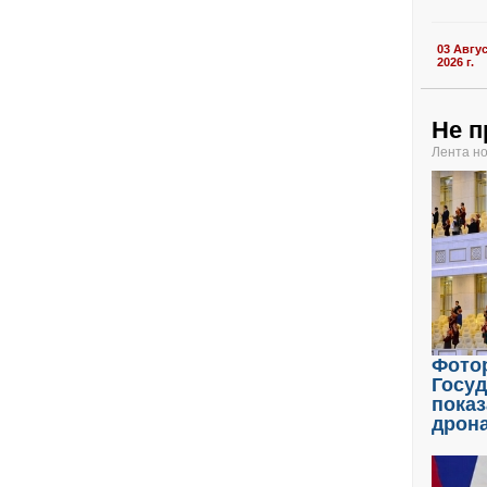
03 Авгу
2026 г.
Не п
Лента н
Фото
Госу
показ
дрон