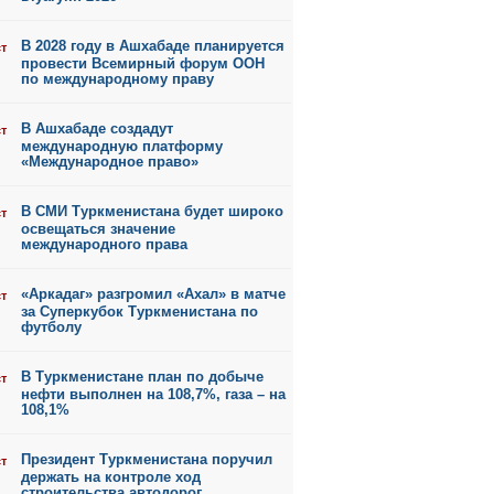
В 2028 году в Ашхабаде планируется
ст
провести Всемирный форум ООН
по международному праву
В Ашхабаде создадут
ст
международную платформу
«Международное право»
В СМИ Туркменистана будет широко
ст
освещаться значение
международного права
«Аркадаг» разгромил «Ахал» в матче
ст
за Суперкубок Туркменистана по
футболу
В Туркменистане план по добыче
ст
нефти выполнен на 108,7%, газа – на
108,1%
Президент Туркменистана поручил
ст
держать на контроле ход
строительства автодорог