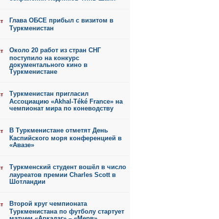
Глава ОБСЕ прибыл с визитом в
ст
Туркменистан
Около 20 работ из стран СНГ
ст
поступило на конкурс
документального кино в
Туркменистане
Туркменистан пригласил
ст
Ассоциацию «Akhal-Téké France» на
чемпионат мира по коневодству
В Туркменистане отметят День
ст
Каспийского моря конференцией в
«Авазе»
Туркменский студент вошёл в число
ст
лауреатов премии Charles Scott в
Шотландии
Второй круг чемпионата
ст
Туркменистана по футболу стартует
матчем «Аркадаг» – «Мерв»