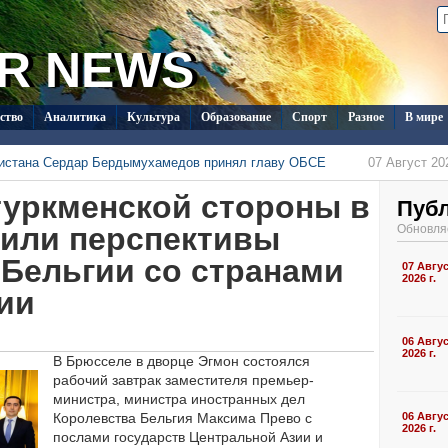
R NEWS
ство
Аналитика
Культура
Образование
Спорт
Разное
В мире
нистана Сердар Бердымухамедов принял главу ОБСЕ
07 Август 202
менистана в Душанбе прошла встреча с новым послом Кувейта
туркменской стороны в
06 Август 202
ркменистана изучают на Иссык-Куле вопросы сохранения
Пуб
я
06 Август 202
 с визитом в Туркменистан
06 Август 2026 г., 17:35
или перспективы
Обновля
стран СНГ поступило на конкурс документального кино в Туркменистане
06 Август 202
 Бельгии со странами
ласил Ассоциацию «Akhal-Téké France» на чемпионат мира
07 Авгу
05 Август 202
2026 г.
ии
06 Авгу
2026 г.
В Брюсселе в дворце Эгмон состоялся
рабочий завтрак заместителя премьер-
министра, министра иностранных дел
Королевства Бельгия Максима Прево с
06 Авгу
2026 г.
послами государств Центральной Азии и