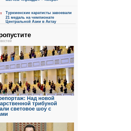
Туркменские каратисты завоевали
ст
21 медаль на чемпионате
Центральной Азии в Актау
ропустите
овостей
репортаж: Над новой
дарственной трибуной
али световое шоу с
ами