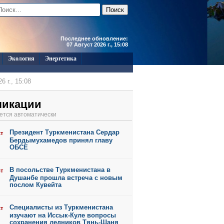
Последнее обновление:
07 Август 2026 г., 15:08
Экология
Энергетика
6 г., 15:08
6 г., 17:40
ликации
6 г., 17:40
ется автоматически
6 г., 17:34
Президент Туркменистана Сердар
ст
6 г., 11:45
Бердымухамедов принял главу
ОБСЕ
В посольстве Туркменистана в
ст
Душанбе прошла встреча с новым
послом Кувейта
Специалисты из Туркменистана
ст
изучают на Иссык-Куле вопросы
сохранения ледников Тянь-Шаня