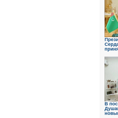
През
Серд
прин
В пос
Душа
новы