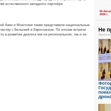
тве естественного западного партнёра
05 Авгу
2026 г.
ой Азии и Монголии также представили национальные
Не п
честву с Бельгией и Евросоюзом. По итогам встречи
ь в развитии диалога как на региональном, так и на
Лента н
Фото
Госу
показ
дрон