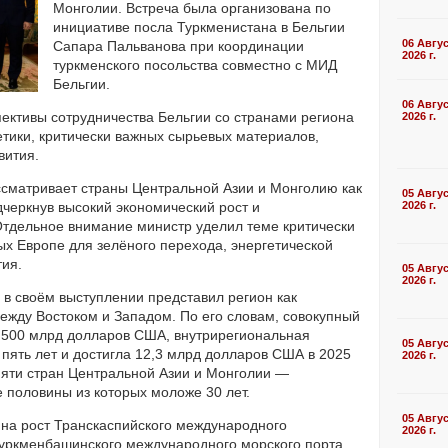
Монголии. Встреча была организована по
инициативе посла Туркменистана в Бельгии
06 Авгу
Сапара Пальванова при координации
2026 г.
туркменского посольства совместно с МИД
Бельгии.
06 Авгу
ективы сотрудничества Бельгии со странами региона
2026 г.
етики, критически важных сырьевых материалов,
вития.
ссматривает страны Центральной Азии и Монголию как
05 Авгу
дчеркнув высокий экономический рост и
2026 г.
Отдельное внимание министр уделил теме критически
х Европе для зелёного перехода, энергетической
тия.
05 Авгу
2026 г.
в своём выступлении представил регион как
жду Востоком и Западом. По его словам, совокупный
 500 млрд долларов США, внутрирегиональная
05 Авгу
 пять лет и достигла 12,3 млрд долларов США в 2025
2026 г.
 пяти стран Центральной Азии и Монголии —
е половины из которых моложе 30 лет.
05 Авгу
 на рост Транскаспийского международного
2026 г.
уркменбашинского международного морского порта,