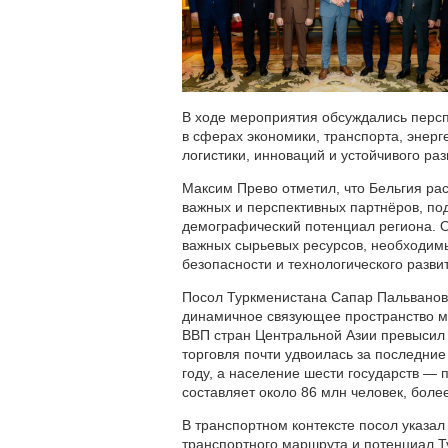
В ходе мероприятия обсуждались персп
в сферах экономики, транспорта, энерг
логистики, инноваций и устойчивого раз
Максим Прево отметил, что Бельгия ра
важных и перспективных партнёров, по
демографический потенциал региона. 
важных сырьевых ресурсов, необходимы
безопасности и технологического разви
Посол Туркменистана Сапар Пальванов 
динамичное связующее пространство ме
ВВП стран Центральной Азии превысил
торговля почти удвоилась за последние
году, а население шести государств —
составляет около 86 млн человек, боле
В транспортном контексте посол указал
транспортного маршрута и потенциал Т