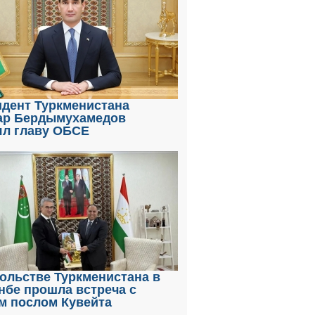
идент Туркменистана
ар Бердымухамедов
ял главу ОБСЕ
ольстве Туркменистана в
нбе прошла встреча с
м послом Кувейта