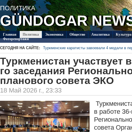
ПОЛИТИКA
GÜNDOGAR NEW
Главная
Политикa
Экономика
Общество
Аналитика
Культура
Фоторепортажи
СЕГОДНЯ НА САЙТЕ:
Туркменские каратисты завоевали 4 медали в п
В Туркменистане ожидаются дожди и небольшой
Туркменистан участвует в
неделю
На севере Туркменистана прошел региональный т
Diýarym!-2026»
В 2028 году в Ашхабаде планируется провести
го заседания Региональн
международному праву
В Ашхабаде создадут международную платфор
планового совета ЭКО
В СМИ Туркменистана будет широко освещаться
права
18 Май 2026 г., 23:33
Туркмениста
в работе 36-
Регионально
совета Орга