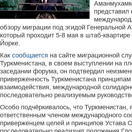
Аманмухамм
представил 
международ
обзору миграции под эгидой Генеральной 
который проходит 5-8 мая в штаб-квартир
Йорке.
Как
сообщается
на сайте миграционной сл
Туркменистана, в своем выступлении на п
заседании форума, он подтвердил неизме
приверженность Туркменистана принципам
взаимодействия, международной солидарно
последовательно реализуемым руководств
Особо подчёркивалось, что Туркменистан, 
ответственным членом международного со
приверженцем целей и принципов Устава 
последовательно реализует положения Гло