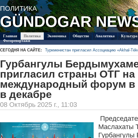
ПОЛИТИКA
GÜNDOGAR NEW
Главная
Политикa
Экономика
Общество
Аналитика
Культура
Фоторепортажи
СЕГОДНЯ НА САЙТЕ:
Туркменистан пригласил Ассоциацию «Akhal-Téké
В Туркменистане отметят День Каспийского мор
Гурбангулы Бердымухам
Туркменский студент вошёл в число лауреатов пр
Шотландии
Второй круг чемпионата Туркменистана по футб
пригласил страны ОТГ на
«Аркадаг» – «Мерв»
Туркменские каратисты завоевали 21 медаль на
в Актау
международный форум в
Туркменские каратисты завоевали 4 медали в п
Актау
в декабре
08 Октябрь 2025 г., 11:03
Председате
Маслахаты 
Гурбангулы