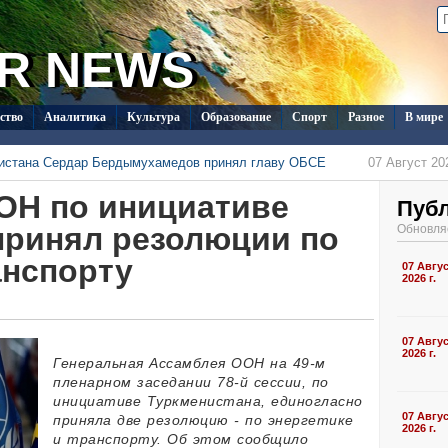
R NEWS
ство
Аналитика
Культура
Образование
Спорт
Разное
В мире
нистана Сердар Бердымухамедов принял главу ОБСЕ
07 Август 202
менистана в Душанбе прошла встреча с новым послом Кувейта
ОН по инициативе
07 Август 202
одолжает развивать международный шопинг через TMDrops
Пуб
07 Август 202
 с визитом в Туркменистан
07 Август 2026 г., 15:03
принял резолюции по
Обновля
стран СНГ поступило на конкурс документального кино в Туркменистане
07 Август 202
анспорту
ласил Ассоциацию «Akhal-Téké France» на чемпионат мира
07 Авгу
05 Август 202
2026 г.
07 Авгу
2026 г.
Генеральная Ассамблея ООН на 49-м
пленарном заседании 78-й сессии, по
инициативе Туркменистана, единогласно
07 Авгу
приняла две резолюцию - по энергетике
2026 г.
и транспорту. Об этом сообщило