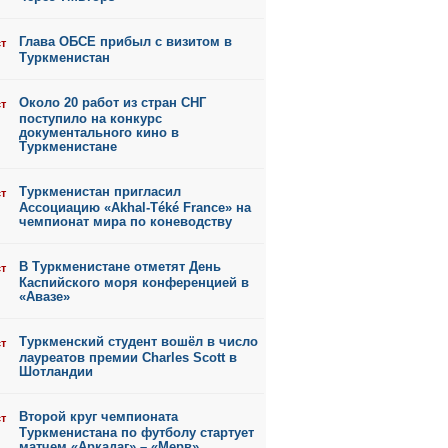
Глава ОБСЕ прибыл с визитом в
ст
Туркменистан
Около 20 работ из стран СНГ
ст
поступило на конкурс
документального кино в
Туркменистане
Туркменистан пригласил
ст
Ассоциацию «Akhal-Téké France» на
чемпионат мира по коневодству
В Туркменистане отметят День
ст
Каспийского моря конференцией в
«Авазе»
Туркменский студент вошёл в число
ст
лауреатов премии Charles Scott в
Шотландии
Второй круг чемпионата
ст
Туркменистана по футболу стартует
матчем «Аркадаг» – «Мерв»