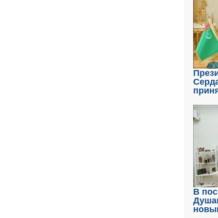
През
Серд
прин
В пос
Душа
новы