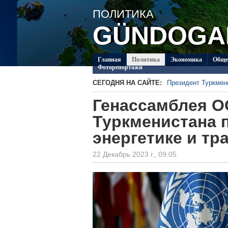
ПОЛИТИКA
GÜNDOGA
Главная
Политикa
Экономика
Обще
Фоторепортажи
СЕГОДНЯ НА САЙТЕ:
Президент Туркме
В посольстве Турк
Генассамблея О
«Туркменпочта» пр
Глава ОБСЕ прибыл
Туркменистана 
Около 20 работ из 
энергетике и тр
Туркменистан приг
по коневодству
22 Декабрь 2023 г., 09:05