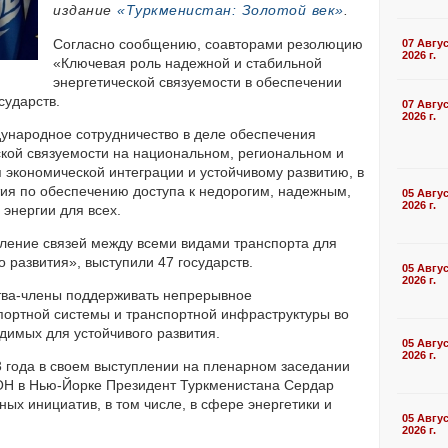
издание
«Туркменистан: Золотой век»
.
Согласно сообщению, соавторами резолюцию
07 Авгу
2026 г.
«Ключевая роль надежной и стабильной
энергетической связуемости в обеспечении
сударств.
07 Авгу
2026 г.
ународное сотрудничество в деле обеспечения
ской связуемости на национальном, региональном и
 экономической интеграции и устойчивому развитию, в
ития по обеспечению доступа к недорогим, надежным,
05 Авгу
2026 г.
энергии для всех.
ление связей между всеми видами транспорта для
о развития», выступили 47 государств.
05 Авгу
2026 г.
тва-члены поддерживать непрерывное
портной системы и транспортной инфраструктуры во
димых для устойчивого развития.
05 Авгу
2026 г.
3 года в своем выступлении на пленарном заседании
ОН в Нью-Йорке Президент Туркменистана Сердар
ых инициатив, в том числе, в сфере энергетики и
05 Авгу
2026 г.