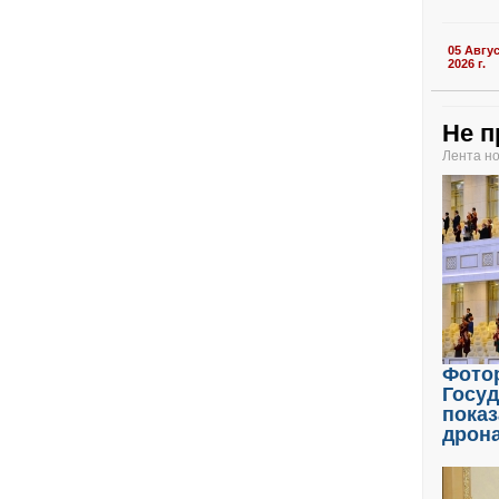
05 Авгу
2026 г.
Не п
Лента н
Фото
Госу
показ
дрон