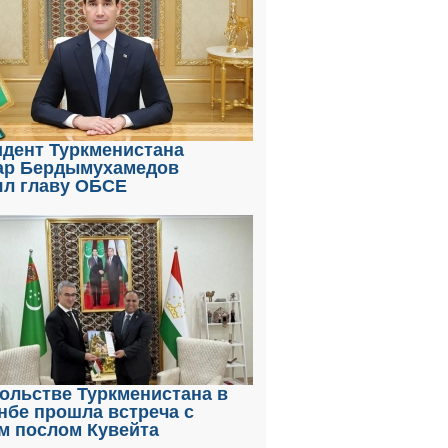
идент Туркменистана
ар Бердымухамедов
ял главу ОБСЕ
ольстве Туркменистана в
нбе прошла встреча с
м послом Кувейта