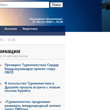
Последнее обновление:
07 Август 2026 г., 15:08
Экология
Энергетика
6 г., 15:08
6 г., 15:06
ликации
6 г., 15:05
ется автоматически
6 г., 15:01
Президент Туркменистана Сердар
ст
6 г., 11:45
Бердымухамедов принял главу
ОБСЕ
В посольстве Туркменистана в
ст
Душанбе прошла встреча с новым
послом Кувейта
«Туркменпочта» продолжает
ст
развивать международный шопинг
через TMDrops