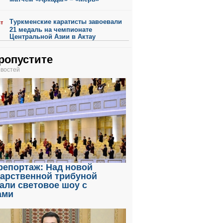
Туркменские каратисты завоевали
ст
21 медаль на чемпионате
Центральной Азии в Актау
ропустите
овостей
репортаж: Над новой
дарственной трибуной
али световое шоу с
ами