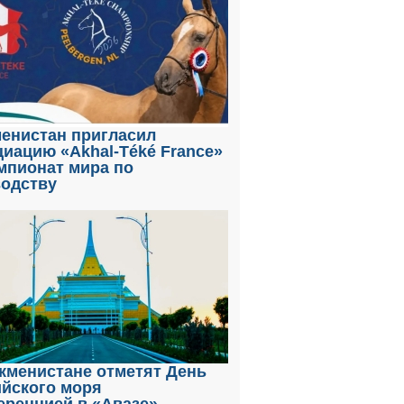
енистан пригласил
иацию «Akhal-Téké France»
мпионат мира по
водству
кменистане отметят День
ийского моря