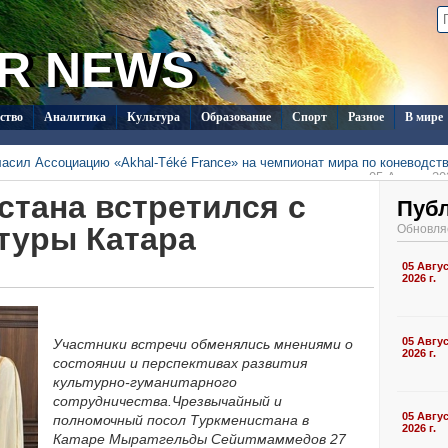
R NEWS
ство
Аналитика
Культура
Образование
Спорт
Разное
В мире
ласил Ассоциацию «Akhal-Téké France» на чемпионат мира по коневодст
05 Август 202
тметят День Каспийского моря конференцией в «Авазе»
стана встретился с
05 Август 202
т вошёл в число лауреатов премии Charles Scott в
Пуб
05 Август 202
оната Туркменистана по футболу стартует матчем
туры Катара
Обновля
»
05 Август 202
исты завоевали 21 медаль на чемпионате Центральной Азии
05 Август 202
исты завоевали 4 медали в первый день чемпионата ЦА в
05 Авгу
04 Август 202
2026 г.
05 Авгу
Участники встречи обменялись мнениями о
2026 г.
состоянии и перспективах развития
культурно-гуманитарного
сотрудничества.
Чрезвычайный и
05 Авгу
полномочный посол Туркменистана в
2026 г.
Катаре Мыратгельды Сейитмаммедов 27