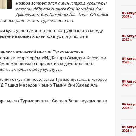
ноября встретился с министром культуры
страны Абдулрахманом бен Хамадом бин
05 Авгу
Джассимом бин Хамадом Аль Тани. Об этом
2026 г.
 иностранных дел Туркменистана.
сы культурно-гуманитарного сотрудничества между
ведение взаимных дней культуры и участие в
05 Авгу
2026 г.
а дипломатической миссии Туркменистана
еральным секретарём МИД Катара Ахмадом Хассеном
04 Авгу
2026 г.
бмен мнениями о перспективах двустороннего
иям, включая сферу культуры.
мония открытия посольства Туркменистана, в которой
04 Авгу
МИД Рашид Мередов и эмир Тамим бин Хамад Аль
2026 г.
 президент Туркменистана Сердар Бердымухамедов в
04 Авгу
2026 г.
04 Авгу
2026 г.