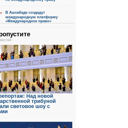
В Ашхабаде создадут
ст
международную платформу
«Международное право»
ропустите
овостей
репортаж: Над новой
дарственной трибуной
али световое шоу с
ами