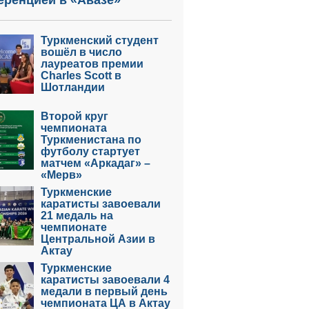
еренцией в «Авазе»
Туркменский студент
вошёл в число
лауреатов премии
Charles Scott в
Шотландии
Второй круг
чемпионата
Туркменистана по
футболу стартует
матчем «Аркадаг» –
«Мерв»
Туркменские
каратисты завоевали
21 медаль на
чемпионате
Центральной Азии в
Актау
Туркменские
каратисты завоевали 4
медали в первый день
чемпионата ЦА в Актау