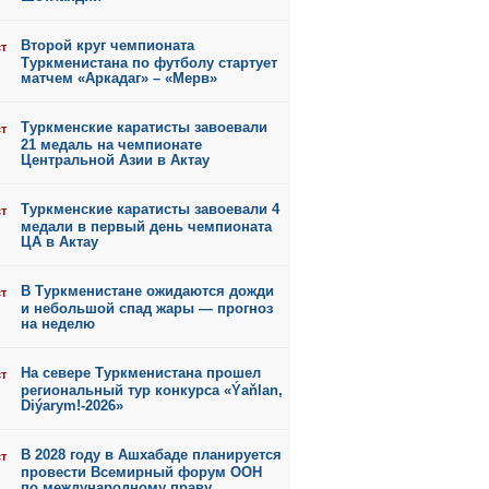
Второй круг чемпионата
ст
Туркменистана по футболу стартует
матчем «Аркадаг» – «Мерв»
Туркменские каратисты завоевали
ст
21 медаль на чемпионате
Центральной Азии в Актау
Туркменские каратисты завоевали 4
ст
медали в первый день чемпионата
ЦА в Актау
В Туркменистане ожидаются дожди
ст
и небольшой спад жары — прогноз
на неделю
На севере Туркменистана прошел
ст
региональный тур конкурса «Ýaňlan,
Diýarym!-2026»
В 2028 году в Ашхабаде планируется
ст
провести Всемирный форум ООН
по международному праву