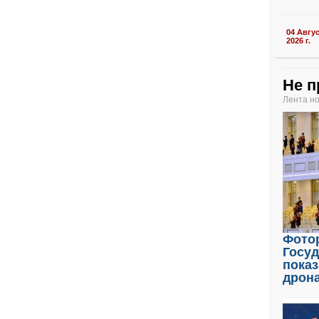
04 Авгу
2026 г.
Не п
Лента н
Фото
Госу
показ
дрон