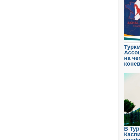
Туркм
Ассоц
на че
коне
В Тур
Касп