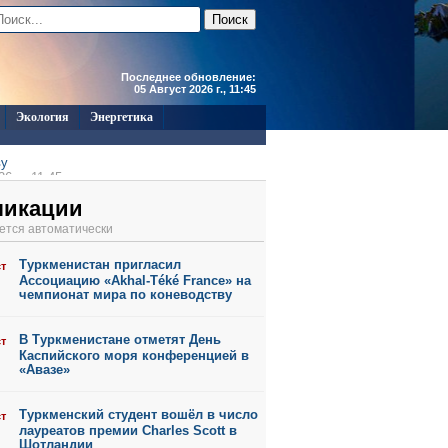
Последнее обновление:
05 Август 2026 г., 11:45
Экология
Энергетика
ву
6 г., 11:45
6 г., 11:44
ликации
6 г., 11:43
ется автоматически
6 г., 11:41
6 г., 11:39
Туркменистан пригласил
ст
6 г., 10:55
Ассоциацию «Akhal-Téké France» на
чемпионат мира по коневодству
В Туркменистане отметят День
ст
Каспийского моря конференцией в
«Авазе»
Туркменский студент вошёл в число
ст
лауреатов премии Charles Scott в
Шотландии