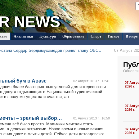
R NEWS
ство
Аналитика
Культура
Образование
Спорт
Разное
В мире
нистана Сердар Бердымухамедов принял главу ОБСЕ
07 Август 202
менистана в Душанбе прошла встреча с новым послом Кувейта
07 Август 202
одолжает развивать международный шопинг через TMDrops
Пуб
07 Август 202
 с визитом в Туркменистан
07 Август 2026 г., 15:03
Обновля
стран СНГ поступило на конкурс документального кино в Туркменистане
07 Август 202
льный бум в Авазе
ласил Ассоциацию «Akhal-Téké France» на чемпионат мира
02 Август 2013 г., 12:41
07 Авгу
05 Август 202
здания более благоприятных условий для интересного и
2026 г.
о досуга отдыхающих в Национальной туристической
» в эпоху могущества и счастья, а т...
07 Авгу
2026 г.
 мечты – зрелый выбор…
01 Август 2013 г., 16:50
емена всё было просто. Мальчики мечтали стать
ми, а девочки актрисами. Новое время и новые веяния
07 Авгу
2026 г.
нения даже в мечты детей. Сейчас дети детсадовског...