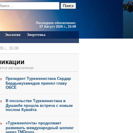
Последнее обновление:
07 Август 2026 г., 15:08
Экология
Энергетика
6 г., 15:08
6 г., 15:06
ликации
6 г., 15:05
ется автоматически
6 г., 15:01
Президент Туркменистана Сердар
ст
6 г., 11:45
Бердымухамедов принял главу
ОБСЕ
В посольстве Туркменистана в
ст
Душанбе прошла встреча с новым
послом Кувейта
«Туркменпочта» продолжает
ст
развивать международный шопинг
через TMDrops