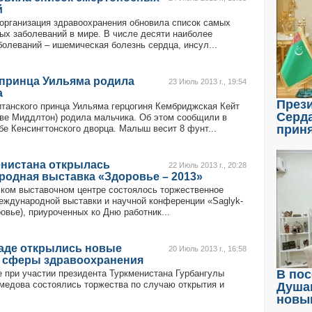
й
организация здравоохранения обновила список самых
ых заболеваний в мире. В числе десяти наиболее
болеваний – ишемическая болезнь сердца, инсул...
 принца Уильяма родила
23 Июль 2013 г., 19:54
а
През
итанского принца Уильяма герцогиня Кембриджская Кейт
Серд
тве Миддлтон) родила мальчика. Об этом сообщили в
прин
бе Кенсингтонского дворца. Малыш весит 8 фунт...
енистана открылась
22 Июль 2013 г., 20:28
родная выставка «Здоровье – 2013»
ком выставочном центре состоялось торжественное
еждународной выставки и научной конференции «Saglyk-
овье), приуроченных ко Дню работник...
аде открылись новые
20 Июль 2013 г., 16:58
 сферы здравоохранения
В пос
 при участии президента Туркменистана Гурбангулы
едова состоялись торжества по случаю открытия и
Душа
новы