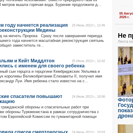
0 метров вышла горячая вода. Бурение продолжили д...
05 Авгу
2026 г.
м году начнется реализация
25 Июль 2013 г., 12:45
 реконструкции Медины
Не п
д на мечеть Пророка Сразу после завершения периода
шнего года начнется масштабная реконструкция святынь
Лента н
общил заместитель ге...
ильям и Кейт Миддлтон
25 Июль 2013 г., 12:42
лись с именем для своего ребенка
ный сын герцога и герцогини Кембриджских Уильяма и
нук королевы Великобритании Елизаветы II, получил имя
ксандр Луи. Имя ребенка стало известно на с...
ские спасатели повышают
24 Июль 2013 г., 10:06
Фото
кацию
Госу
 гражданской обороны и спасательных работ при
показ
ве обороны Туркменистана в рамках сотрудничества с
дрон
том Европейской Комиссии по гуманитарной помощи
овила список смертоносных
24 Июль 2013 г., 10:03