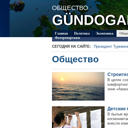
ОБЩЕСТВО
GÜNDOGA
Главная
Политикa
Экономика
Обще
Фоторепортажи
СЕГОДНЯ НА САЙТЕ:
Президент Туркме
В посольстве Турк
Общество
«Туркменпочта» пр
Глава ОБСЕ прибыл
Около 20 работ из 
Строите
Туркменистан приг
по коневодству
В целях со
комфортног
зоне «Аваза
Детские
В былые вр
космонавта
внесли изме