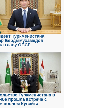
идент Туркменистана
ар Бердымухамедов
ял главу ОБСЕ
ольстве Туркменистана в
нбе прошла встреча с
м послом Кувейта