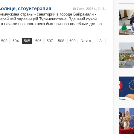
солнце, стоунтерапия
19 Июль 2013 г., 14:41
жемчужина страны - санаторий в городе Байрамали -
тарейшей здравницей Туркменистана. Здешний сухой
 в начале прошлого века был признан целебным для по...
503
504
505
506
507
508
509
Next »
All