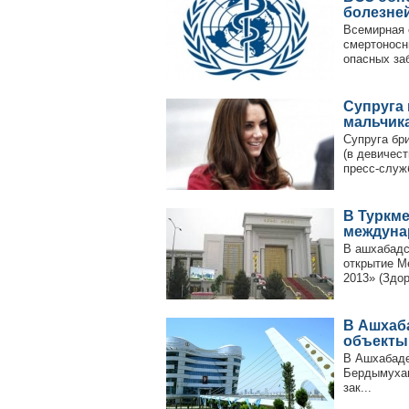
болезне
Всемирная 
смертоносн
опасных за
Супруга
мальчик
Супруга бр
(в девичес
пресс-служ
В Туркм
междуна
В ашхабадс
открытие М
2013» (Здор
В Ашхаб
объекты
В Ашхабаде
Бердымухам
зак...