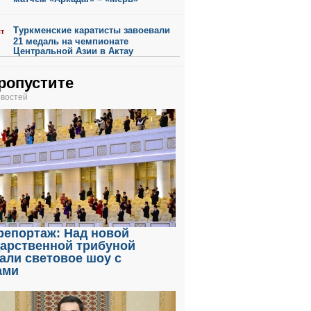
Туркменские каратисты завоевали
ст
21 медаль на чемпионате
Центральной Азии в Актау
ропустите
овостей
репортаж: Над новой
дарственной трибуной
али световое шоу с
ами