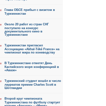
Глава ОБСЕ прибыл с визитом в
ст
Туркменистан
Около 20 работ из стран СНГ
ст
поступило на конкурс
документального кино в
Туркменистане
Туркменистан пригласил
ст
Ассоциацию «Akhal-Téké France» на
чемпионат мира по коневодству
В Туркменистане отметят День
ст
Каспийского моря конференцией в
«Авазе»
Туркменский студент вошёл в число
ст
лауреатов премии Charles Scott в
Шотландии
Второй круг чемпионата
ст
Туркменистана по футболу стартует
матчем «Аркадаг» – «Мерв»