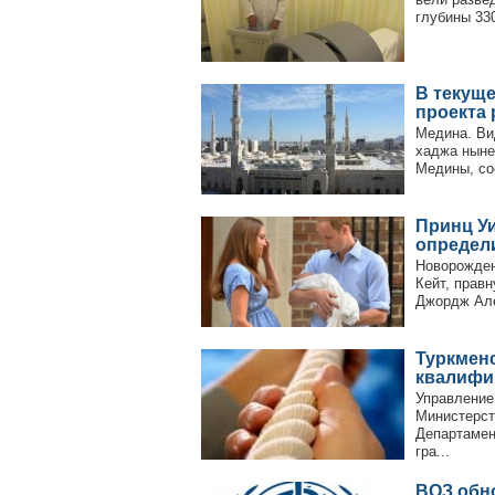
глубины 33
В текуще
проекта
Медина. Ви
хаджа ныне
Медины, со
Принц У
определи
Новорожден
Кейт, прав
Джордж Але
Туркмен
квалифи
Управление
Министерст
Департамен
гра...
ВОЗ обн