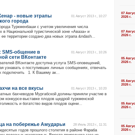
07 Авгу
Кенар - новые этрапы
01 Август 2013 г., 10:27
2026 г.
кого города
города Туркменбаши с учетом увеличения числа
 в Национальной туристической зоне «Аваза» и
07 Авгу
2026 г.
 ее территории создано два новых этрапа &ndash...
: SMS-общение в
01 Август 2013 г., 10:26
ной сети ВКонтакте
05 Авгу
2026 г.
вателей ВКонтакте доступна услуга SMS-оповещений,
я узнавать о поступивших личных сообщениях, отвечать
к подключить 1. К Вашему ак...
05 Авгу
2026 г.
хчи на все вкусы
01 Август 2013 г., 10:20
натных бахчеводов Мургабской долины приняли участие в
ом конкурсе-выставке плодов щедрой туркменской
оликость и богатство видов плодов оцени...
05 Авгу
2026 г.
ца на побережье Амударьи
28 Июль 2013 г., 11:31
05 Авгу
тидесятых годов прошлого столетия в районе Фараба
2026 г.
дку полезных ископаемых. Вместо природного газа из