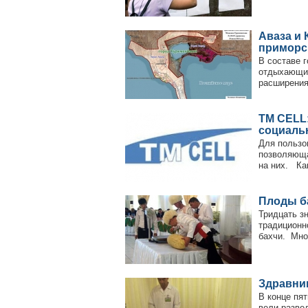
Аваза и 
приморс
В составе 
отдыхающих
расширения
TM CELL
социаль
Для пользо
позволяюща
на них. Ка
Плоды ба
Тридцать з
традиционн
бахчи. Мног
Здравни
В конце пя
вели разве