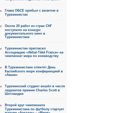
Глава ОБСЕ прибыл с визитом в
ст
Туркменистан
Около 20 работ из стран СНГ
ст
поступило на конкурс
документального кино в
Туркменистане
Туркменистан пригласил
ст
Ассоциацию «Akhal-Téké France» на
чемпионат мира по коневодству
В Туркменистане отметят День
ст
Каспийского моря конференцией в
«Авазе»
Туркменский студент вошёл в число
ст
лауреатов премии Charles Scott в
Шотландии
Второй круг чемпионата
ст
Туркменистана по футболу стартует
матчем «Аркадаг» – «Мерв»