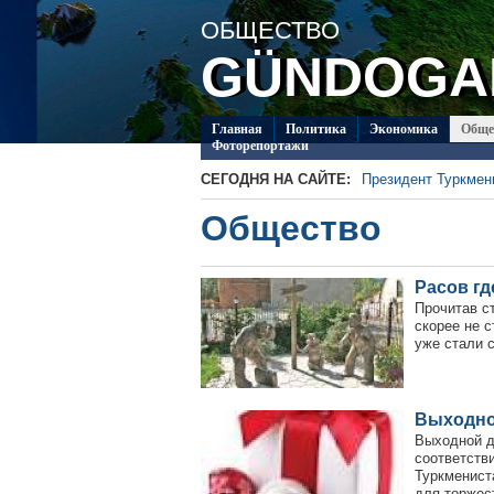
ОБЩЕСТВО
GÜNDOGA
Главная
Политикa
Экономика
Обще
Фоторепортажи
СЕГОДНЯ НА САЙТЕ:
Президент Туркме
В посольстве Турк
Общество
Специалисты из Ту
ледников Тянь-Шан
Глава ОБСЕ прибыл
Около 20 работ из 
Расов гд
Туркменистан приг
по коневодству
Прочитав с
скорее не с
уже стали 
Выходной
Выходной д
соответстви
Туркменист
для торжест