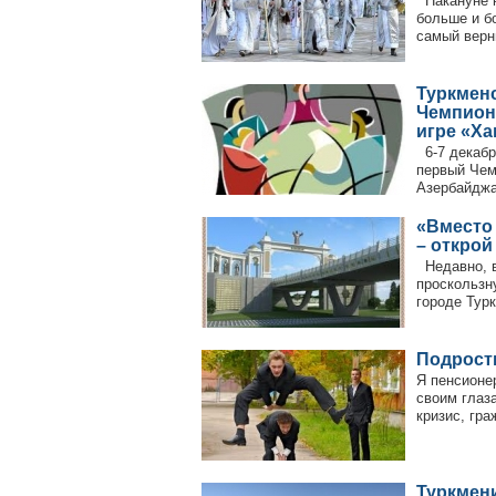
Накануне н
больше и б
самый верны
Туркменс
Чемпион
игре «Ха
6-7 декабр
первый Чем
Азербайджа
«Вместо 
– открой
Недавно, в
проскользн
городе Тур
Подрост
Я пенсионе
своим глаз
кризис, гра
Туркмени