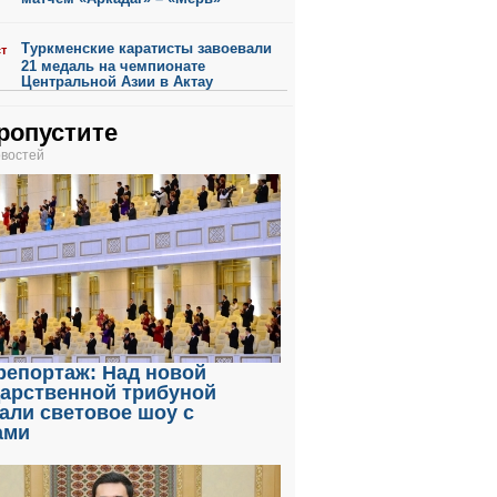
Туркменские каратисты завоевали
ст
21 медаль на чемпионате
Центральной Азии в Актау
ропустите
овостей
репортаж: Над новой
дарственной трибуной
али световое шоу с
ами