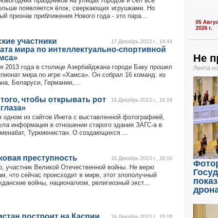
овогодних праздников на улицах городов и сел все
ольше появляется ёлок, сверкающих игрушками. Но
й признак приближения Нового года - это пара...
05 Авгу
2026 г.
кие участники
17 Декабрь 2013 г., 14:44
ата мира по интеллектуально-спортивной
Не п
мса»
я 2013 года в столице Азербайджана городе Баку прошел
Лента н
пионат мира по игре «Хамса». Он собрал 16 команд: из
на, Беларуси, Германии,...
того, чтобы открывать рот
16 Декабрь 2013 г., 16:19
 глаза»
 одном из сайтов Инета с выставленной фотографией,
ула информация в отношении старого здания ЗАГС-а в
кменабат, Туркменистан. О создающихся ...
ковая преступность
16 Декабрь 2013 г., 16:16
Фото
р, участник Великой Отечественной войны. Не верю
Госу
ам, что сейчас происходит в мире, этот злополучный
показ
жданские войны, национализм, религиозный экст...
дрон
стан построит на Каспии
16 Декабрь 2013 г., 15:18