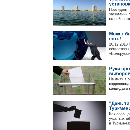
установ
Президент 
заседании 
на побереж
Может бы
есть!
10.12.2013 
общественн
«Белорусси
Руки пр
выборо
На днях в 
корреспонд
кандидаты в
"День т
Туркмен
Как сообща
участках о
в Туркменис