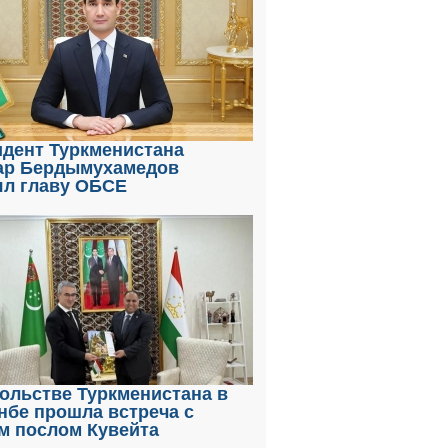
идент Туркменистана
ар Бердымухамедов
ял главу ОБСЕ
ольстве Туркменистана в
нбе прошла встреча с
м послом Кувейта