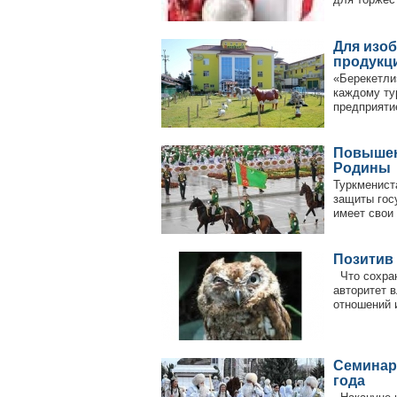
Для изоб
продукц
«Берекетли»
каждому ту
предприяти
Повышен
Родины
Туркменист
защиты гос
имеет свои
Позитив
Что сохран
авторитет 
отношений и
Семинар
года