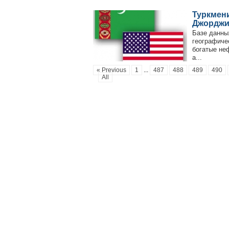
Туркмени
Джорджи
Базе данны
географиче
богатые не
а...
« Previous
1
...
487
488
489
490
All