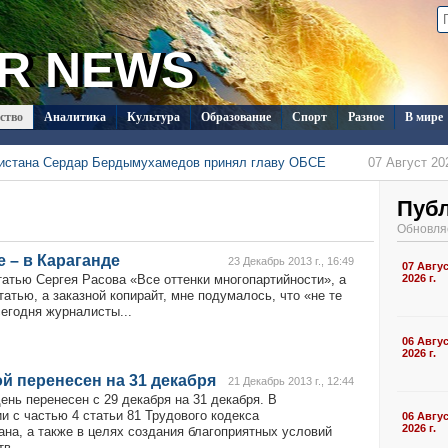
R NEWS
ство
Аналитика
Культура
Образование
Спорт
Разное
В мире
нистана Сердар Бердымухамедов принял главу ОБСЕ
07 Август 202
менистана в Душанбе прошла встреча с новым послом Кувейта
06 Август 202
ркменистана изучают на Иссык-Куле вопросы сохранения
Пуб
я
06 Август 202
 с визитом в Туркменистан
06 Август 2026 г., 17:35
Обновля
стран СНГ поступило на конкурс документального кино в Туркменистане
06 Август 202
е – в Караганде
ласил Ассоциацию «Akhal-Téké France» на чемпионат мира
23 Декабрь 2013 г., 16:49
07 Авгу
05 Август 202
татью Сергея Расова «Все оттенки многопартийности», а
2026 г.
татью, а заказной копирайт, мне подумалось, что «не те
сегодня журналисты...
06 Авгу
2026 г.
 перенесен на 31 декабря
21 Декабрь 2013 г., 12:44
ень перенесен с 29 декабря на 31 декабря. В
и с частью 4 статьи 81 Трудового кодекса
06 Авгу
2026 г.
ана, а также в целях создания благоприятных условий
в...