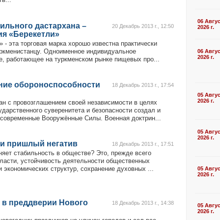
06 Авгу
ильного дастархана –
20 Декабрь 2013 г., 12:50
2026 г.
ия «Берекетли»
 - эта торговая марка хорошо известна практически
ркменистанцу. Одноименное индивидуальное
06 Авгу
2026 г.
е, работающее на туркменском рынке пищевых про...
ие обороноспособности
18 Декабрь 2013 г., 17:54
05 Авгу
2026 г.
ан с провозглашением своей независимости в целях
ударственного суверенитета и безопасности создал и
 современные Вооружённые Силы. Военная доктрин...
05 Авгу
2026 г.
 и пришлый негатив
18 Декабрь 2013 г., 17:51
яет стабильность в обществе? Это, прежде всего
власти, устойчивость деятельности общественных
 экономических структур, сохранение духовных ...
05 Авгу
2026 г.
 в преддверии Нового
18 Декабрь 2013 г., 14:38
05 Авгу
2026 г.