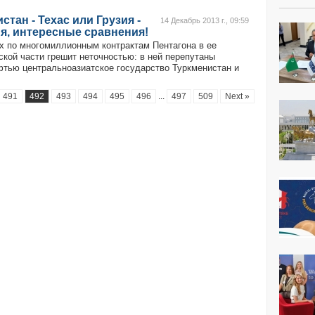
стан - Техас или Грузия -
14 Декабрь 2013 г., 09:59
я, интересные сравнения!
х по многомиллионным контрактам Пентагона в ее
ской части грешит неточностью: в ней перепутаны
фтью центральноазиатское государство Туркменистан и
491
492
493
494
495
496
...
497
509
Next »