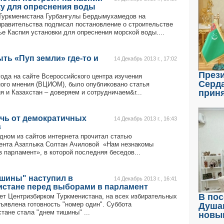
ку для опреснения воды
Туркменистана Гурбангулы Бердымухамедов на
правительства подписал постановление о строительстве
ье Каспия установки для опреснения морской воды....
ть «Пуп земли» где-то и
14 Декабрь 2013 г., 17:02
През
года на сайте Всероссийского центра изучения
Серд
ого мнения (ВЦИОМ), было опубликовано статья
прин
я и Казахстан – доверяем и сотрудничаем&r...
очь от демократичных
14 Декабрь 2013 г., 16:43
в
одном из сайтов интернета прочитал статью
ента Азатлыка Солтан Ачиловой «Нам незнакомы
 парламент», в которой последняя беседов...
ишины" наступил в
14 Декабрь 2013 г., 16:41
истане перед выборами в парламент
В пос
ет Центризбирком Туркменистана, на всех избирательных
бъявлена готовность "номер один". Суббота
Душа
тане стала "днем тишины" ...
новы