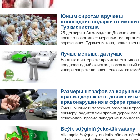
Юным сиротам вручены
новогодние подарки от имени 
Туркменистана
25 декабря в Ашхабаде во Дворце сирот 
прошло новогоднее мероприятие, органи
образования Туркменистана, общественны
Лучше меньше, да лучше
На днях в интернете прочитал статью о 
предновогодний ажиотаж, порожденный с
января запрете на ввоз легковых автомоб
Размеры штрафов за нарушен
правил дорожного движения и 
правонарушения в сфере транс
Очень многих интересуют размеры штраф
примеру, водителями правил дорожного д
пешеходов, правил поведения в обществе
Beýik söýginiň ýeke-täk watany
Allatagala Söýgi atly gudratly närsäni döredi
ykbalyna ýazgyt edipdir. Emma, yşгa uçran