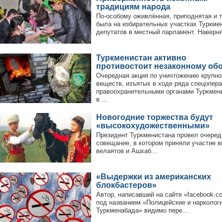
традициям народа
По-особому оживлённая, приподнятая и 
была на избирательных участках Туркме
депутатов в местный парламент. Наверняк
Туркменистан активно
противостоит незаконному обо
Очередная акция по уничтожению крупно
веществ, изъятых в ходе ряда спецопер
правоохранительными органами Туркмени
в ...
Новогодние торжества будут
«высокохудожественными»
Президент Туркменистана провел очеред
совещание, в котором приняли участие 
велаятов и Ашхаб...
«Выдержки из американских
блокбастеров»
Автор, написавший на сайте «facebook.co
под названием «Полицейские и нарколог
Туркменабада» видимо пере...