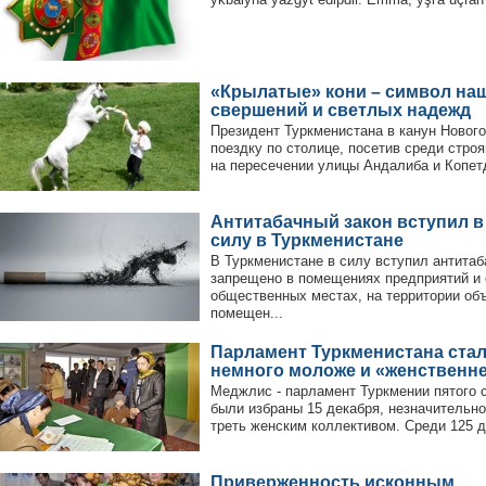
«Крылатые» кони – символ на
свершений и светлых надежд
Президент Туркменистана в канун Новог
поездку по столице, посетив среди стр
на пересечении улицы Андалиба и Копетд
Антитабачный закон вступил в
силу в Туркменистане
В Туркменистане в силу вступил антитаб
запрещено в помещениях предприятий и 
общественных местах, на территории объ
помещен...
Парламент Туркменистана ста
немного моложе и «женственн
Меджлис - парламент Туркмении пятого с
были избраны 15 декабря, незначительно
треть женским коллективом. Среди 125 де
Приверженность исконным