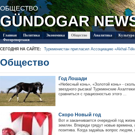
ОБЩЕСТВО
GÜNDOGAR NEW
Главная
Политикa
Экономика
Общество
Аналитика
Культура
Фоторепортажи
СЕГОДНЯ НА САЙТЕ:
Туркменистан пригласил Ассоциацию «Akhal-Téké
В Туркменистане отметят День Каспийского мор
Общество
Туркменский студент вошёл в число лауреатов пр
Шотландии
Второй круг чемпионата Туркменистана по футб
«Аркадаг» – «Мерв»
Туркменские каратисты завоевали 21 медаль на
в Актау
Год Лошади
Туркменские каратисты завоевали 4 медали в п
Актау
«Небесный конь», «Золотой конь» - сколь
звездного рысака! Туркменские Ахалтеки
сравниться с грациозностью этого ...
Скоро Новый год
Вот и заканчивается очередной год жизн
землян. Впереди грядут новые времена, 
позитива. Когда задаёшь вопрос людям, 