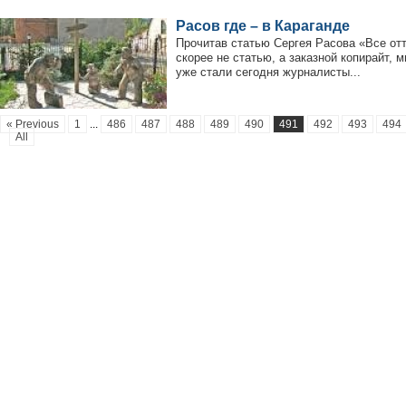
Расов где – в Караганде
Прочитав статью Сергея Расова «Все отт
скорее не статью, а заказной копирайт, 
уже стали сегодня журналисты...
« Previous
1
...
486
487
488
489
490
491
492
493
494
All