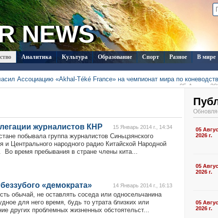
R NEWS
ство
Аналитика
Культура
Образование
Спорт
Разное
В мире
ласил Ассоциацию «Akhal-Téké France» на чемпионат мира по коневодст
05 Август 202
тметят День Каспийского моря конференцией в «Авазе»
05 Август 202
т вошёл в число лауреатов премии Charles Scott в
Пуб
05 Август 202
оната Туркменистана по футболу стартует матчем
Обновля
»
05 Август 202
исты завоевали 21 медаль на чемпионате Центральной Азии
05 Август 202
елегации журналистов КНР
исты завоевали 4 медали в первый день чемпионата ЦА в
15 Январь 2014 г., 14:34
05 Авгу
04 Август 202
стане побывала группа журналистов Синьцзянского
2026 г.
я и Центрального народного радио Китайской Народной
. Во время пребывания в стране члены кита...
05 Авгу
2026 г.
беззубого «демократа»
14 Январь 2014 г., 16:13
есть обычай, не оставлять соседа или односельчанина
удное для него время, будь то утрата близких или
05 Авгу
2026 г.
ние других проблемных жизненных обстоятельст...