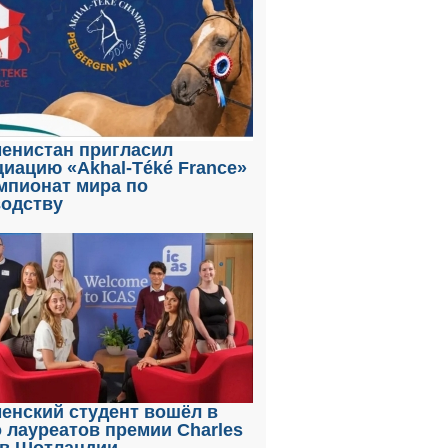
енистан пригласил
иацию «Akhal-Téké France»
мпионат мира по
водству
енский студент вошёл в
 лауреатов премии Charles