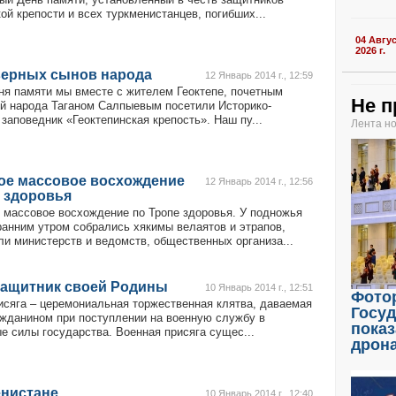
ой крепости и всех туркменистанцев, погибших...
04 Авгу
2026 г.
верных сынов народа
12 Январь 2014 г., 12:59
ня памяти мы вместе с жителем Геоктепе, почетным
Не п
й народа Таганом Салпыевым посетили Историко-
заповедник «Геоктепинская крепость». Наш пу...
Лента н
ое массовое восхождение
12 Январь 2014 г., 12:56
 здоровья
 массовое восхождение по Тропе здоровья. У подножья
ранним утром собрались хякимы велаятов и этрапов,
ли министерств и ведомств, общественных организа...
защитник своей Родины
10 Январь 2014 г., 12:51
Фото
исяга – церемониальная торжественная клятва, даваемая
Госу
жданином при поступлении на военную службу в
показ
е силы государства. Военная присяга сущес...
дрон
енистане
10 Январь 2014 г., 12:40