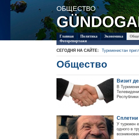
ОБЩЕСТВО
GÜNDOGA
Главная
Политикa
Экономика
Обще
Фоторепортажи
СЕГОДНЯ НА САЙТЕ:
Туркменистан приг
В Туркменистане о
Общество
Туркменский студен
Шотландии
Второй круг чемпи
«Аркадаг» – «Мерв
Туркменские карат
в Актау
Визит д
Туркменские карат
Актау
В Туркмени
Телевидени
Республики
Сплетни 
У туркмен 
одного в тр
возникнове