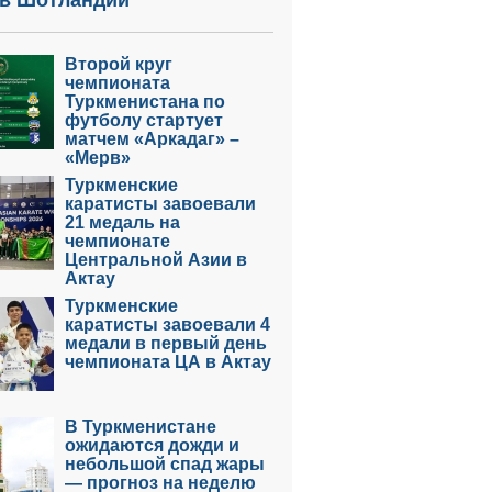
 в Шотландии
Второй круг
чемпионата
Туркменистана по
футболу стартует
матчем «Аркадаг» –
«Мерв»
Туркменские
каратисты завоевали
21 медаль на
чемпионате
Центральной Азии в
Актау
Туркменские
каратисты завоевали 4
медали в первый день
чемпионата ЦА в Актау
В Туркменистане
ожидаются дожди и
небольшой спад жары
— прогноз на неделю