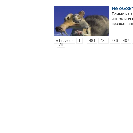
Не обож
Помню на з
интеллиген
провозглаш
« Previous
1
...
484
485
486
487
All