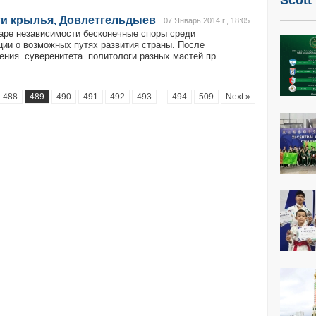
Scott
ги крылья, Довлетгельдыев
07 Январь 2014 г., 18:05
аре независимости бесконечные споры среди
ции о возможных путях развития страны. После
ения суверенитета политологи разных мастей пр...
488
489
490
491
492
493
...
494
509
Next »