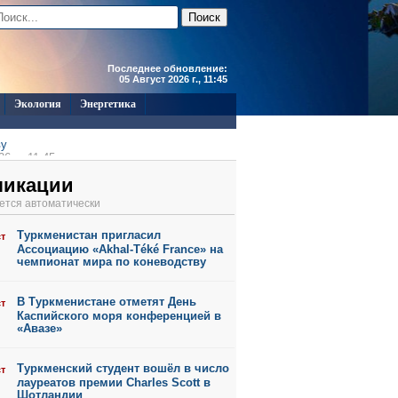
Последнее обновление:
05 Август 2026 г., 11:45
Экология
Энергетика
ву
6 г., 11:45
6 г., 11:44
ликации
6 г., 11:43
ется автоматически
6 г., 11:41
6 г., 11:39
Туркменистан пригласил
ст
6 г., 10:55
Ассоциацию «Akhal-Téké France» на
чемпионат мира по коневодству
В Туркменистане отметят День
ст
Каспийского моря конференцией в
«Авазе»
Туркменский студент вошёл в число
ст
лауреатов премии Charles Scott в
Шотландии