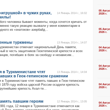
05 Авгу
«игрушкой» в чужих руках,
14 Январь 2014 г., 16:02
2026 г.
анлы!
бого человека бывают моменты, когда хочется кричать от
Именно такую реакцию вызвали у меня комментарии в
05 Авгу
дного из «знатоков» азербайд...
2026 г.
енные туркмены
13 Январь 2014 г., 14:07
Туркменистан отмечает национальный День памяти,
04 Авгу
2026 г.
ный в честь защитников Геоктепинской крепости и всех
нцев, погибших в боях за свободу и независим...
04 Авгу
2026 г.
я в Туркменистане чтят
13 Январь 2014 г., 14:04
авших в Геок-тепинском сражении
в Туркменистане чтят память павших в Геок-тепинском
В 1879 году войска царской России осадили крепость
04 Авгу
2026 г.
крупнейшею крепость Ахал-те...
память павшим героям
12 Январь 2014 г., 13:05
04 Авгу
991 года, 12 января в Туркменистане отмечается как
2026 г.
ый День памяти, установленный в честь защитников