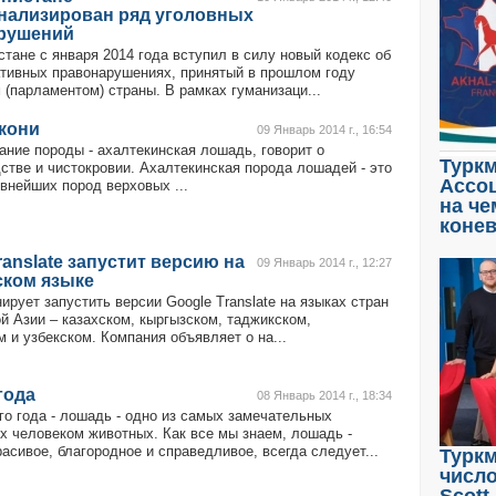
нализирован ряд уголовных
рушений
тане с января 2014 года вступил в силу новый кодекс об
тивных правонарушениях, принятый в прошлом году
(парламентом) страны. В рамках гуманизаци...
кони
09 Январь 2014 г., 16:54
ние породы - ахалтекинская лошадь, говорит о
Туркм
дстве и чистокровии. Ахалтекинская порода лошадей - это
Ассоц
внейших пород верховых ...
на че
коне
ranslate запустит версию на
09 Январь 2014 г., 12:27
ском языке
ирует запустить версии Google Translate на языках стран
й Азии – казахском, кыргызском, таджикском,
 и узбекском. Компания объявляет о на...
года
08 Январь 2014 г., 18:34
го года - лошадь - одно из самых замечательных
х человеком животных. Как все мы знаем, лошадь -
асивое, благородное и справедливое, всегда следует...
Туркм
число