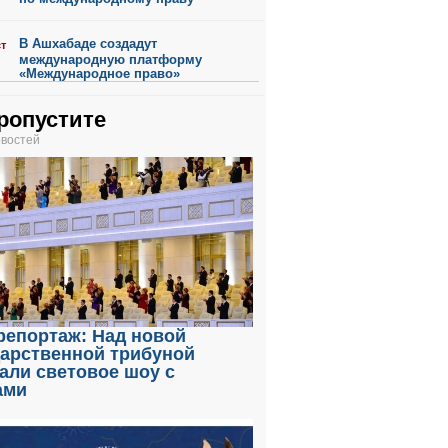
В Ашхабаде создадут
ст
международную платформу
«Международное право»
ропустите
овостей
репортаж: Над новой
дарственной трибуной
али световое шоу с
ами