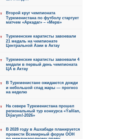
Второй круг чемпионата
ст
Туркменистана по футболу стартует
матчем «Аркадаг» – «Мерв»
Туркменские каратисты завоевали
ст
21 медаль на чемпионате
Центральной Азии в Актау
Туркменские каратисты завоевали 4
ст
медали в первый день чемпионата
ЦА в Актау
В Туркменистане ожидаются дожди
ст
и небольшой спад жары — прогноз
на неделю
На севере Туркменистана прошел
ст
региональный тур конкурса «Ýaňlan,
Diýarym!-2026»
В 2028 году в Ашхабаде планируется
ст
провести Всемирный форум ООН
по международному праву