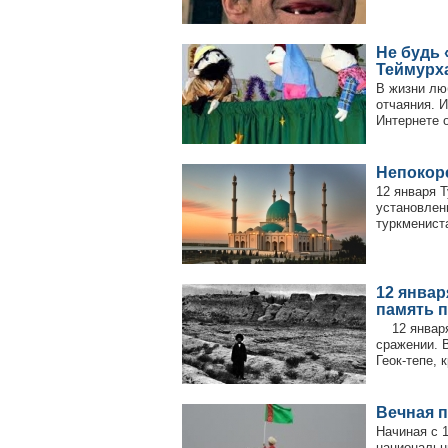
Не будь 
Теймурх
В жизни лю
отчаяния. 
Интернете о
Непокор
12 января 
установлен
туркмениста
12 январ
память п
12 января 
сражении. 
Геок-тепе, 
Вечная 
Начиная с 1
национальн