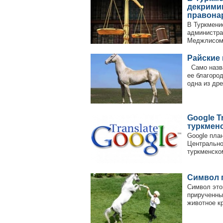
декрими
правона
В Туркменис
администра
Меджлисом 
Райские 
Само назва
ее благоро
одна из дре
Google T
туркмен
Google план
Центрально
туркменском
Символ 
Символ это
прирученны
животное кр