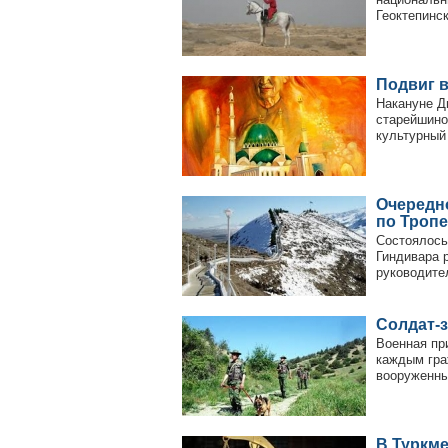
Геоктепинск
Подвиг 
Накануне Д
старейшино
культурный 
Очередн
по Тропе
Состоялось
Гиндивара 
руководите
Солдат-
Военная пр
каждым гра
вооруженны
В Туркм