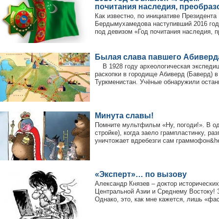
почитания наследия, преобра
Как известно, по инициативе Президента
Бердымухамедова наступивший 2016 год
под девизом «Год почитания наследия, п
Былая слава павшего Абиверд
В 1928 году археологическая экспеди
раскопки в городище Абиверд (Баверд) 
Туркменистан. Учёные обнаружили останк
Минута славы!
Помните мультфильм «Ну, погоди!». В од
стройке), когда заело грампластинку, ра
уничтожает вдребезги сам граммофон&hel
«Эксперт»… по вызову
Александр Князев – доктор исторических 
Центральной Азии и Среднему Востоку! 
Однако, это, как мне кажется, лишь «фас