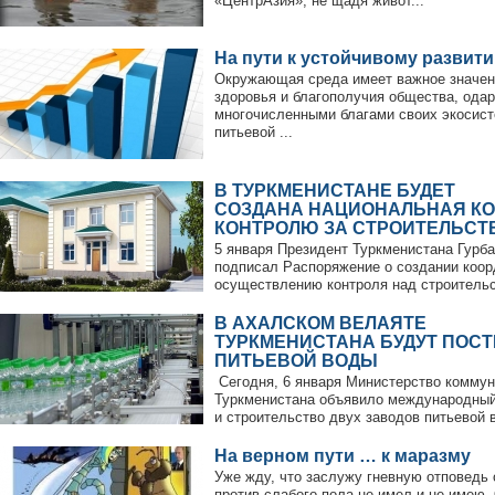
«ЦентрАзия», не щадя живот...
На пути к устойчивому развит
Окружающая среда имеет важное значен
здоровья и благополучия общества, ода
многочисленными благами своих экосист
питьевой ...
В ТУРКМЕНИСТАНЕ БУДЕТ
СОЗДАНА НАЦИОНАЛЬНАЯ К
КОНТРОЛЮ ЗА СТРОИТЕЛЬСТ
5 января Президент Туркменистана Гур
подписал Распоряжение о создании коор
осуществлению контроля над строительст
В АХАЛСКОМ ВЕЛАЯТЕ
ТУРКМЕНИСТАНА БУДУТ ПОСТ
ПИТЬЕВОЙ ВОДЫ
Сегодня, 6 января Министерство коммун
Туркменистана объявило международный
и строительство двух заводов питьевой в
На верном пути … к маразму
Уже жду, что заслужу гневную отповедь 
против слабого пола не имел и не имею.