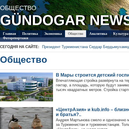
ОБЩЕСТВО
GÜNDOGAR NEW
Главная
Политикa
Экономика
Общество
Аналитика
Культура
Фоторепортажи
СЕГОДНЯ НА САЙТЕ:
Президент Туркменистана Сердар Бердымухаме
В посольстве Туркменистана в Душанбе прошла 
Общество
«Туркменпочта» продолжает развивать междуна
Глава ОБСЕ прибыл с визитом в Туркменистан
Около 20 работ из стран СНГ поступило на конк
В Мары строится детский госп
Туркменистан пригласил Ассоциацию «Akhal-Ték
по коневодству
Впечатляющая стройка развёрнута на те
гектар, а площадь, которую будут занима
тысяч квадратных метров. Стройка старто
«ЦентрАзия» и kub.info – близ
и братья?..
Андрея Мартынова смело и однозначно 
за Туркменистан и туркменистанцев. Тол