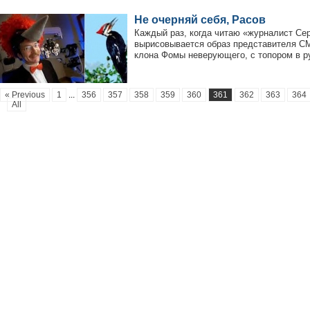
Не очерняй себя, Расов
Каждый раз, когда читаю «журналист Сер
вырисовывается образ представителя СМ
клона Фомы неверующего, с топором в ру
« Previous
1
...
356
357
358
359
360
361
362
363
364
All