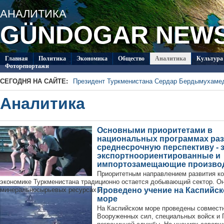
АНАЛИТИКА
GÜNDOGAR NEW
Главная
Политикa
Экономика
Общество
Аналитика
Культура
Фоторепортажи
СЕГОДНЯ НА САЙТЕ:
Президент Туркменистана Сердар Бердымухаме
В посольстве Туркменистана в Душанбе прошла 
Аналитика
Специалисты из Туркменистана изучают на Иссы
ледников Тянь-Шаня
Глава ОБСЕ прибыл с визитом в Туркменистан
Около 20 работ из стран СНГ поступило на конк
Основными приоритетами в
Туркменистан пригласил Ассоциацию «Akhal-Ték
национальных программах раз
по коневодству
среднесрочную перспективу - 
экспортноориентированные и
импортозамещающие производ
Приоритетным направлением развития ко
экономике Туркменистана традиционно остается добывающий сектор. Он
минеральносырьевых ресурсах и ...
Проведено учение на Каспийс
море
На Каспийском море проведены совмест
Вооруженных сил, специальных войск и 