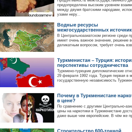
Продуктивность межгосударственного ди
предопределена высоким уровнем взаим
между двумя братскими народами, испок
узами неру...
Водные ресурсы
межгосударственных источни
В Центральноазиатском регионе среди п
имеет очень важное значение, решение 
деликатным вопросом, требует очень взв
Туркменистан – Турция: истори
перспективы сотрудничества
Туркмено-турецкие дипломатические от
29 февраля 1992 года. Турция первая в 
государственную независимость Туркменис
Почему в Туркменистане нарко
в цене?
По сравнению с другими Центрально-ази
цены на наркотики в Туркменистане дост
даже выше чем европейские. В чём же пр
Строительство 600-тонной