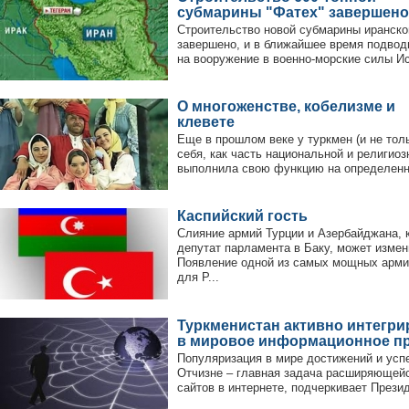
субмарины "Фатех" завершено
Строительство новой субмарины иранско
завершено, и в ближайшее время подвод
на вооружение в военно-морские силы Ис
О многоженстве, кобелизме и
клевете
Еще в прошлом веке у туркмен (и не тол
себя, как часть национальной и религиоз
выполнила свою функцию на определенно
Каспийский гость
Слияние армий Турции и Азербайджана, 
депутат парламента в Баку, может измен
Появление одной из самых мощных арми
для Р...
Туркменистан активно интегри
в мировое информационное п
Популяризация в мире достижений и усп
Отчизне – главная задача расширяющейс
сайтов в интернете, подчеркивает Презид