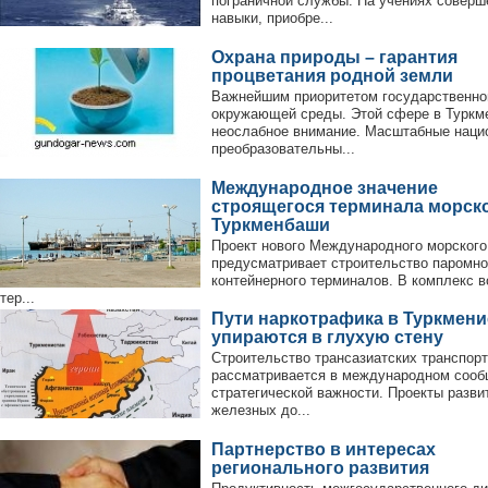
пограничной службы. На учениях соверш
навыки, приобре...
Охрана природы – гарантия
процветания родной земли
Важнейшим приоритетом государственной
окружающей среды. Этой сфере в Туркм
неослабное внимание. Масштабные наци
преобразовательны...
Международное значение
строящегося терминала морско
Туркменбаши
Проект нового Международного морского
предусматривает строительство паромно
контейнерного терминалов. В комплекс 
тер...
Пути наркотрафика в Туркмени
упираются в глухую стену
Строительство трансазиатских транспор
рассматривается в международном сооб
стратегической важности. Проекты разви
железных до...
Партнерство в интересах
регионального развития