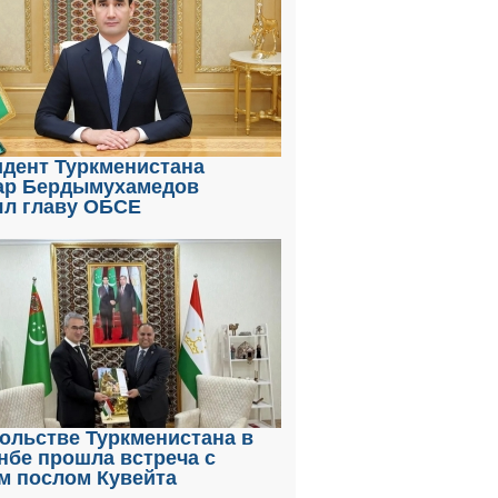
идент Туркменистана
ар Бердымухамедов
ял главу ОБСЕ
ольстве Туркменистана в
нбе прошла встреча с
м послом Кувейта