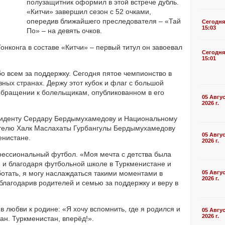
полузащитник оформил в этой встрече дубль.
«Китчи» завершил сезон с 52 очками,
опередив ближайшего преследователя – «Тай
Сегодня
15:03
По» – на девять очков.
нконга в составе «Китчи» – первый титул он завоевал
Сегодня
15:01
о всем за поддержку. Сегодня пятое чемпионство в
ных странах. Держу этот кубок и флаг с большой
ообращении к болельщикам, опубликованном в его
05 Авгу
2026 г.
зиденту Сердару Бердымухамедову и Национальному
ателю Халк Маслахаты Гурбангулы Бердымухамедову
05 Авгу
енистане.
2026 г.
офессиональный футбол. «Моя мечта с детства была
 и благодаря футбольной школе в Туркменистане и
ботать, я могу наслаждаться такими моментами в
05 Авгу
2026 г.
облагодарив родителей и семью за поддержку и веру в
 любви к родине: «Я хочу вспомнить, где я родился и
05 Авгу
2026 г.
ан. Туркменистан, вперёд!».