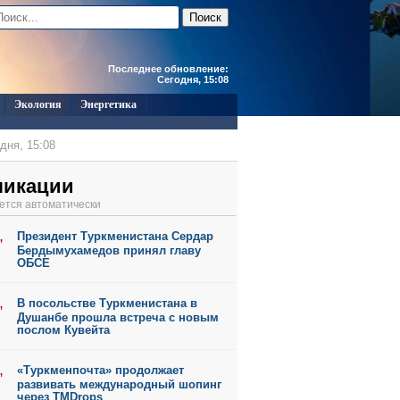
Последнее обновление:
Сегодня, 15:08
Экология
Энергетика
дня, 15:08
дня, 15:06
дня, 15:05
ликации
дня, 15:03
ется автоматически
дня, 15:01
Президент Туркменистана Сердар
,
6 г., 11:45
Бердымухамедов принял главу
ОБСЕ
В посольстве Туркменистана в
,
Душанбе прошла встреча с новым
послом Кувейта
«Туркменпочта» продолжает
,
развивать международный шопинг
через TMDrops