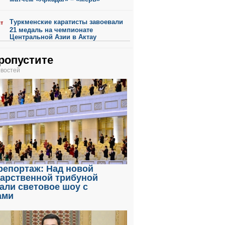
Туркменские каратисты завоевали
ст
21 медаль на чемпионате
Центральной Азии в Актау
ропустите
овостей
репортаж: Над новой
дарственной трибуной
али световое шоу с
ами