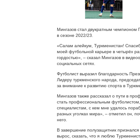
Мингазов стал двукратным чемпионом Го
в сезоне 2022/23.
«Салам алейкум, Туркменистан! Спасиб
моей футбольной карьере в четырёх раз
гордостью», – сказал Мингазов в виде
социальных сетях.
Футболист выразил благодарность Пре
Лидеру туркменского народа, председ
за внимание к развитию спорта в Туркм
Мингазов также рассказал о пути в пр
стать профессиональным футболистом,
специалистам, с кем мне удалось пора
разных уголках мира», – отметил он, п
него.
В завершение полузащитник признался в
вырос, сказать, что я люблю Туркменист