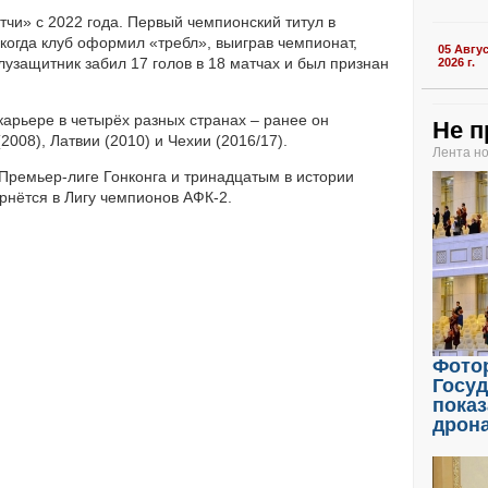
тчи» с 2022 года. Первый чемпионский титул в
 когда клуб оформил «требл», выиграв чемпионат,
05 Авгу
полузащитник забил 17 голов в 18 матчах и был признан
2026 г.
 карьере в четырёх разных странах – ранее он
Не п
008), Латвии (2010) и Чехии (2016/17).
Лента н
 Премьер-лиге Гонконга и тринадцатым в истории
рнётся в Лигу чемпионов АФК-2.
Фото
Госу
показ
дрон