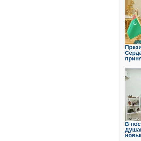
През
Серд
прин
В пос
Душа
новы