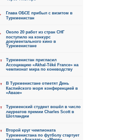
Глава ОБСЕ прибыл с визитом в
,
Туркменистан
Около 20 работ из стран СНГ
,
поступило на конкурс
документального кино в
Туркменистане
Туркменистан пригласил
ст
Ассоциацию «Akhal-Téké France» на
чемпионат мира по коневодству
В Туркменистане отметят День
ст
Каспийского моря конференцией в
«Авазе»
Туркменский студент вошёл в число
ст
лауреатов премии Charles Scott в
Шотландии
Второй круг чемпионата
ст
Туркменистана по футболу стартует
матчем «Аркадаг» – «Мерв»