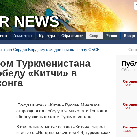
R NEWS
ство
Аналитика
Культура
Образование
Спорт
Разное
В мире
нистана Сердар Бердымухамедов принял главу ОБСЕ
Сего
менистана в Душанбе прошла встреча с новым послом Кувейта
Сего
гом Туркменистана
одолжает развивать международный шопинг через TMDrops
Сего
Пуб
 с визитом в Туркменистан
Сего
обеду «Китчи» в
Обновля
стран СНГ поступило на конкурс документального кино в Туркменистане
Сего
конга
ласил Ассоциацию «Akhal-Téké France» на чемпионат мира по
Сегодня
05 Август 202
15:08
Полузащитник «Китчи» Руслан Мингазов
Сегодня
15:06
отпраздновал победу в чемпионате Гонконга,
обернувшись флагом Туркменистана.
В финальном матче сезона «Китчи» сыграл
Сегодня
15:05
вничью с «Истерн» со счётом 4:4, туркменский