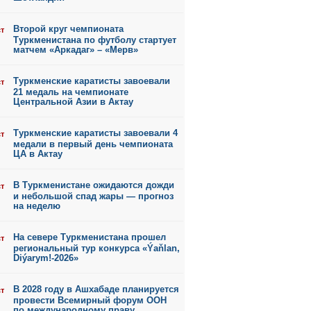
Второй круг чемпионата
ст
Туркменистана по футболу стартует
матчем «Аркадаг» – «Мерв»
Туркменские каратисты завоевали
ст
21 медаль на чемпионате
Центральной Азии в Актау
Туркменские каратисты завоевали 4
ст
медали в первый день чемпионата
ЦА в Актау
В Туркменистане ожидаются дожди
ст
и небольшой спад жары — прогноз
на неделю
На севере Туркменистана прошел
ст
региональный тур конкурса «Ýaňlan,
Diýarym!-2026»
В 2028 году в Ашхабаде планируется
ст
провести Всемирный форум ООН
по международному праву