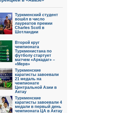
еренцией в «Авазе»
Туркменский студент
вошёл в число
лауреатов премии
Charles Scott в
Шотландии
Второй круг
чемпионата
Туркменистана по
футболу стартует
матчем «Аркадаг» –
«Мерв»
Туркменские
каратисты завоевали
21 медаль на
чемпионате
Центральной Азии в
Актау
Туркменские
каратисты завоевали 4
медали в первый день
чемпионата ЦА в Актау