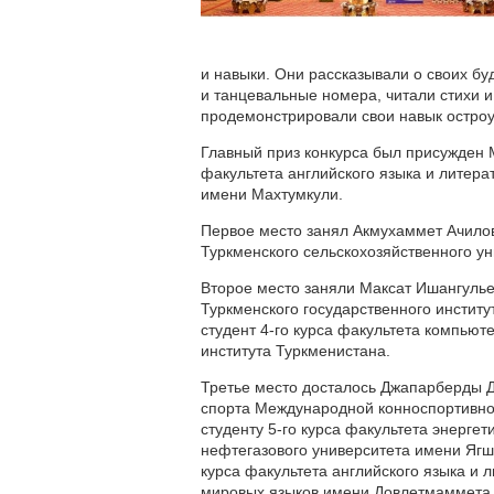
и навыки. Они рассказывали о своих б
и танцевальные номера, читали стихи 
продемонстрировали свои навык остроу
Главный приз конкурса был присужден 
факультета английского языка и литера
имени Махтумкули.
Первое место занял Акмухаммет Ачилов,
Туркменского сельскохозяйственного ун
Второе место заняли Максат Ишангульев
Туркменского государственного институ
студент 4-го курса факультета компьют
института Туркменистана.
Третье место досталось Джапарберды Дж
спорта Международной конноспортивно
студенту 5-го курса факультета энерг
нефтегазового университета имени Ягш
курса факультета английского языка и 
мировых языков имени Довлетмаммета 