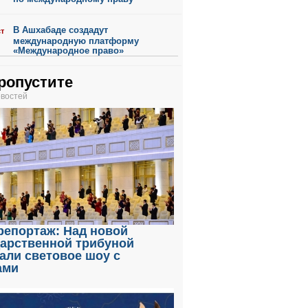
В Ашхабаде создадут
ст
международную платформу
«Международное право»
ропустите
овостей
репортаж: Над новой
дарственной трибуной
али световое шоу с
ами