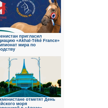
енистан пригласил
иацию «Akhal-Téké France»
мпионат мира по
водству
кменистане отметят День
ийского моря