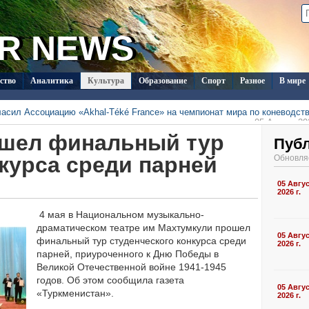
R NEWS
ство
Аналитика
Культура
Образование
Спорт
Разное
В мире
ласил Ассоциацию «Akhal-Téké France» на чемпионат мира по коневодст
05 Август 202
тметят День Каспийского моря конференцией в «Авазе»
ошел финальный тур
05 Август 202
т вошёл в число лауреатов премии Charles Scott в
Пуб
05 Август 202
оната Туркменистана по футболу стартует матчем
курса среди парней
Обновля
»
05 Август 202
исты завоевали 21 медаль на чемпионате Центральной Азии
05 Август 202
исты завоевали 4 медали в первый день чемпионата ЦА в
05 Авгу
04 Август 202
2026 г.
4 мая в Национальном музыкально-
драматическом театре им Махтумкули прошел
05 Авгу
финальный тур студенческого конкурса среди
2026 г.
парней, приуроченного к Дню Победы в
Великой Отечественной войне 1941-1945
годов. Об этом сообщила газета
05 Авгу
«Туркменистан».
2026 г.