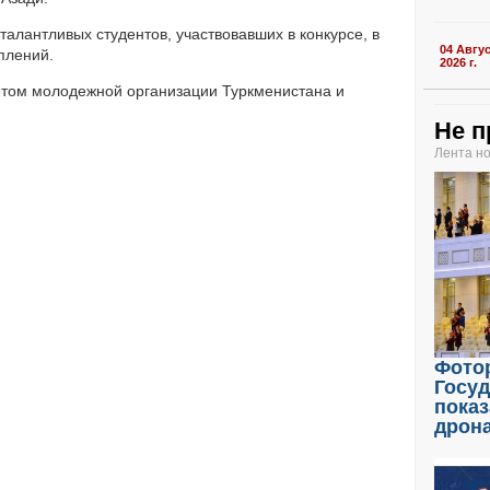
алантливых студентов, участвовавших в конкурсе, в
04 Авгу
плений.
2026 г.
етом молодежной организации Туркменистана и
Не п
Лента н
Фото
Госу
показ
дрон