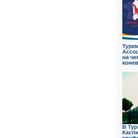
Туркм
Ассоц
на че
коне
В Тур
Касп