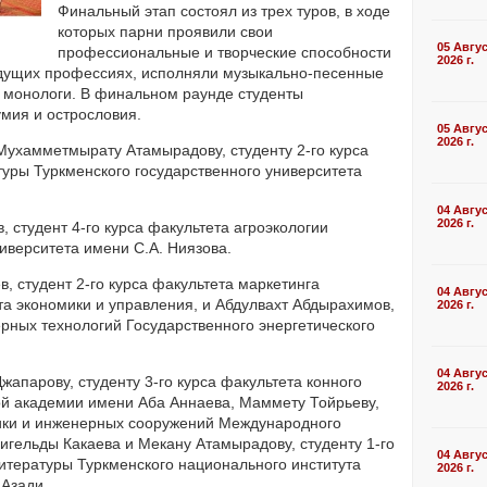
Финальный этап состоял из трех туров, в ходе
которых парни проявили свои
05 Авгу
профессиональные и творческие способности
2026 г.
удущих профессиях, исполняли музыкально-песенные
и монологи. В финальном раунде студенты
мия и острословия.
05 Авгу
2026 г.
Мухамметмырату Атамырадову, студенту 2-го курса
туры Туркменского государственного университета
04 Авгу
2026 г.
 студент 4-го курса факультета агроэкологии
иверситета имени С.А. Ниязова.
, студент 2-го курса факультета маркетинга
04 Авгу
та экономики и управления, и Абдулвахт Абдырахимов,
2026 г.
ерных технологий Государственного энергетического
04 Авгу
апарову, студенту 3-го курса факультета конного
2026 г.
й академии имени Аба Аннаева, Маммету Тойрьеву,
етики и инженерных сооружений Международного
игельды Какаева и Мекану Атамырадову, студенту 1-го
04 Авгу
литературы Туркменского национального института
2026 г.
Азади.