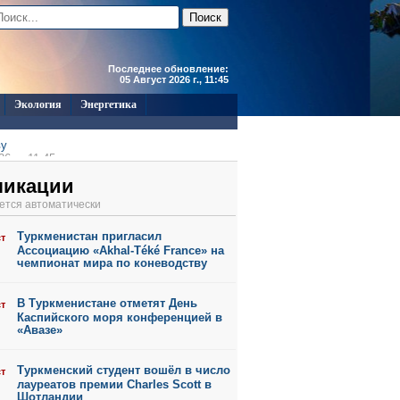
Последнее обновление:
05 Август 2026 г., 11:45
Экология
Энергетика
ву
6 г., 11:45
6 г., 11:44
ликации
6 г., 11:43
ется автоматически
6 г., 11:41
6 г., 11:39
Туркменистан пригласил
ст
6 г., 10:55
Ассоциацию «Akhal-Téké France» на
чемпионат мира по коневодству
В Туркменистане отметят День
ст
Каспийского моря конференцией в
«Авазе»
Туркменский студент вошёл в число
ст
лауреатов премии Charles Scott в
Шотландии