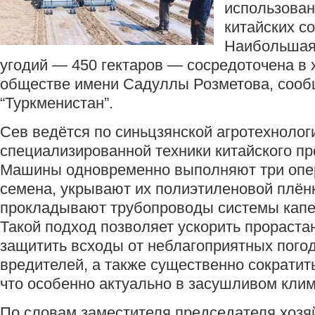
использова
китайских с
Наибольшая 
угодий — 450 гектаров — сосредоточена в
обществе имени Садуллы Розметова, сообщ
“Туркменистан”.
Сев ведётся по синьцзянской агротехнолог
специализированной техники китайского пр
Машины одновременно выполняют три опе
семена, укрывают их полиэтиленовой плён
прокладывают трубопроводы системы капе
Такой подход позволяет ускорить прораста
защитить всходы от неблагоприятных пого
вредителей, а также существенно сократи
что особенно актуально в засушливом клим
По словам заместителя председателя хозяй