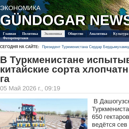
ЭКОНОМИКА
GÜNDOGAR NEW
Главная
Политикa
Экономика
Общество
Аналитика
Культура
Фоторепортажи
СЕГОДНЯ НА САЙТЕ:
Президент Туркменистана Сердар Бердымухаме
В посольстве Туркменистана в Душанбе прошла 
В Туркменистане испыты
Специалисты из Туркменистана изучают на Иссы
ледников Тянь-Шаня
Глава ОБСЕ прибыл с визитом в Туркменистан
китайские сорта хлопчатн
Около 20 работ из стран СНГ поступило на конк
га
Туркменистан пригласил Ассоциацию «Akhal-Ték
по коневодству
05 Май 2026 г., 09:19
В Дашогузс
Туркмениста
650 гектаров
ведётся сев